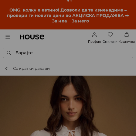
BACK TO SCHOOL
📒
Најдобрите приказни
започнуваат уште пред првото училишно ѕвонче.
Започни ја учебната година со нов стил!
За неа
За него
Омилени
Профил
Кошничка
Барајте
Со кратки ракави