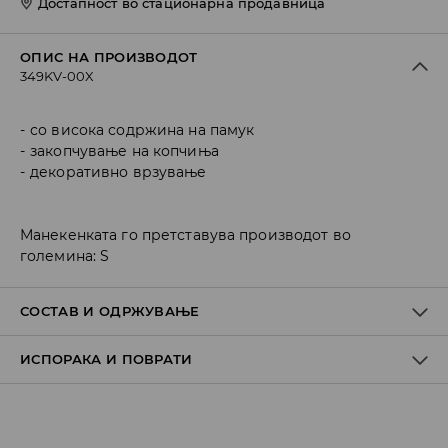
Достапност во стационарна продавница
ОПИС НА ПРОИЗВОДОТ
349KV-00X
со висока содржина на памук
закопчување на копчиња
декоративно врзување
Манекенката го претставува производот во
големина: S
СОСТАВ И ОДРЖУВАЊЕ
ИСПОРАКА И ПОВРАТИ
ПРВА ТКАЕНИНА
:
77% ПАМУК, 20% ПОЛИМИД, 3% ЕЛАСТАН
ДА СЕ ПЕРЕ ОДДЕЛНО ИЛИ СО СЛИЧНИ БОИ
Политика на испорака
ДА НЕ СЕ ИЗБЕЛУВА