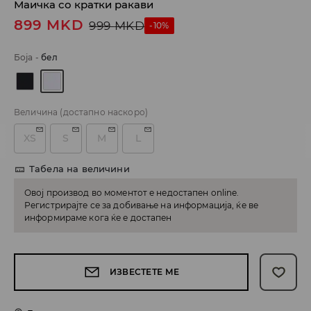
Маичка со кратки ракави
899
MKD
999
MKD
-10%
Боја
-
бел
Величина
(достапно наскоро)
XS
S
M
L
Табела на величини
Овој производ во моментот е недостапен online.
Регистрирајте се за добивање на информација, ќе ве
информираме кога ќе е достапен
ИЗВЕСТЕТЕ МЕ