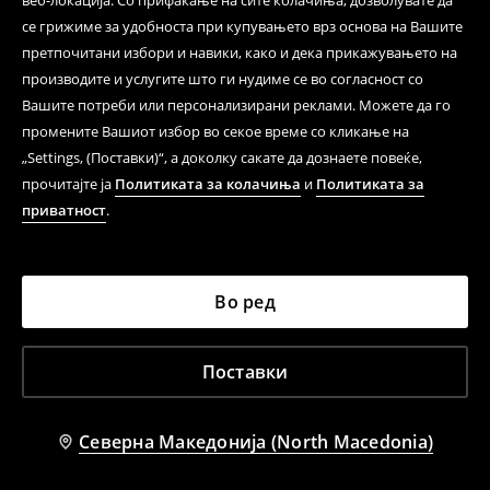
веб-локација. Со прифаќање на сите колачиња, дозволувате да
се грижиме за удобноста при купувањето врз основа на Вашите
претпочитани избори и навики, како и дека прикажувањето на
производите и услугите што ги нудиме се во согласност со
Вашите потреби или персонализирани реклами. Можете да го
промените Вашиот избор во секое време со кликање на
„Settings, (Поставки)“, а доколку сакате да дознаете повеќе,
прочитајте ја
Политиката за колачиња
и
Политиката за
приватност
.
Во ред
Поставки
Северна Македонија (North Macedonia)