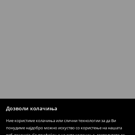
датум да се спроведе поврат на сите несакани или
несоодветни производи. Ако сакате да направите
бесплатен поврат на артиклите, тоа може да го
направите во нашите продавници. Исто така,
производот може да го вратите со начинот на
испораката по ваш избор (трошокот и одговорноста
при оваа опција ја сносите вие).
⟶
Политика на поврат
Дозволи колачиња
Ние користиме колачиња или слични технологии за да Ви
понудиме најдобро можно искуство со користење на нашата