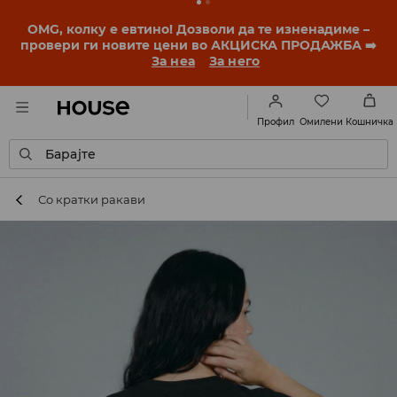
OMG, колку е евтино! Дозволи да те изненадиме –
провери ги новите цени во АКЦИСКА ПРОДАЖБА ➡️
За неа
За него
Омилени
Профил
Кошничка
Барајте
Со кратки ракави