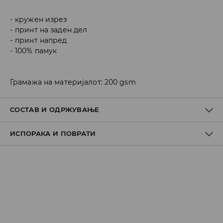
кружен изрез
принт на заден дел
принт напред
100% памук
Грамажа на материјалот: 200 gsm
СОСТАВ И ОДРЖУВАЊЕ
ИСПОРАКА И ПОВРАТИ
100% ПАМУК
Политика на испорака
Преземање во продавница
БЕСПЛАТНО
7-14 работни дена
Локација за подигнување на пратки