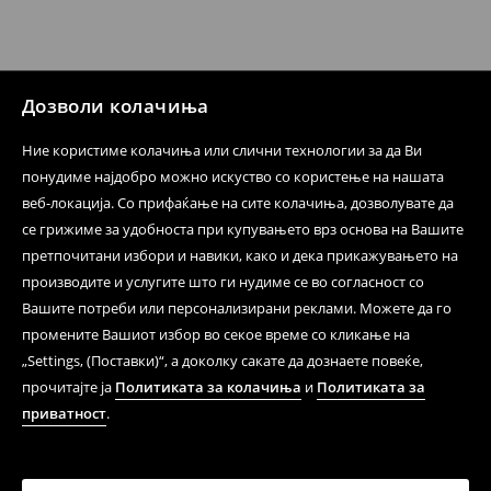
производот може да го вратите со начинот на
испораката по ваш избор (трошокот и одговорноста
при оваа опција ја сносите вие).
⟶
Политика на поврат
Дозволи колачиња
Ние користиме колачиња или слични технологии за да Ви
понудиме најдобро можно искуство со користење на нашата
веб-локација. Со прифаќање на сите колачиња, дозволувате да
се грижиме за удобноста при купувањето врз основа на Вашите
претпочитани избори и навики, како и дека прикажувањето на
производите и услугите што ги нудиме се во согласност со
Вашите потреби или персонализирани реклами. Можете да го
промените Вашиот избор во секое време со кликање на
„Settings, (Поставки)“, а доколку сакате да дознаете повеќе,
прочитајте ја
Политиката за колачиња
и
Политиката за
приватност
.