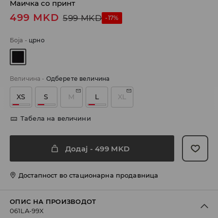
Маичка со принт
499
MKD
599
MKD
-17%
Боја
-
црно
Величина
-
Одберете величина
XS
S
M
L
XL
Табела на величини
Додај
-
499
MKD
Достапност во стационарна продавница
ОПИС НА ПРОИЗВОДОТ
061LA-99X