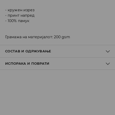
кружен изрез
принт напред
100% памук
Грамажа на материјалот: 200 gsm
СОСТАВ И ОДРЖУВАЊЕ
ИСПОРАКА И ПОВРАТИ
100% ПАМУК
Политика на испорака
Преземање во продавница
БЕСПЛАТНО
7-14 работни дена
Локација за подигнување на пратки
239 MKD