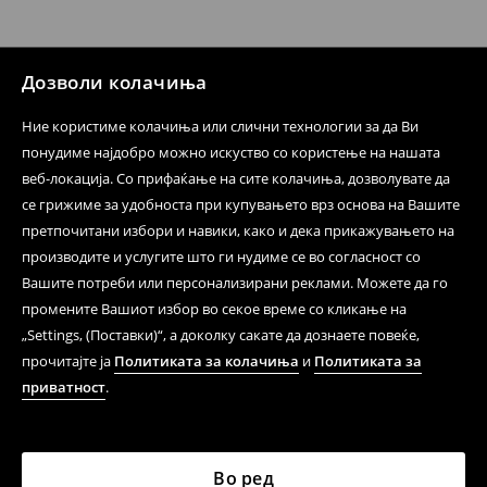
испораката по ваш избор (трошокот и одговорноста
при оваа опција ја сносите вие).
⟶
Политика на поврат
Дозволи колачиња
Ние користиме колачиња или слични технологии за да Ви
понудиме најдобро можно искуство со користење на нашата
веб-локација. Со прифаќање на сите колачиња, дозволувате да
се грижиме за удобноста при купувањето врз основа на Вашите
претпочитани избори и навики, како и дека прикажувањето на
производите и услугите што ги нудиме се во согласност со
Вашите потреби или персонализирани реклами. Можете да го
промените Вашиот избор во секое време со кликање на
„Settings, (Поставки)“, а доколку сакате да дознаете повеќе,
прочитајте ја
Политиката за колачиња
и
Политиката за
приватност
.
Во ред