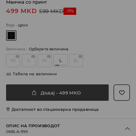
Маичка со принт
499
MKD
599
MKD
-17%
Боја
-
црно
Величина
-
Одберете величина
XS
S
M
L
XL
Табела на величини
Додај
-
499
MKD
Достапност во стационарна продавница
ОПИС НА ПРОИЗВОДОТ
068LA-99X