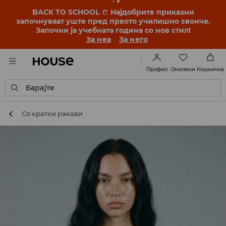
BACK TO SCHOOL
📒
Најдобрите приказни
започнуваат уште пред првото училишно ѕвонче.
Започни ја учебната година со нов стил!
За неа
За него
Омилени
Профил
Кошничка
Барајте
Со кратки ракави