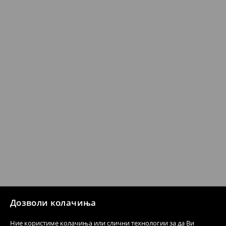
Кога ќе ја примите нарачката, имате 30 дена од тој
датум да се спроведе поврат на сите несакани или
несоодветни производи. Ако сакате да направите
бесплатен поврат на артиклите, тоа може да го
направите во нашите продавници. Исто така,
производот може да го вратите со начинот на
испораката по ваш избор (трошокот и одговорноста
при оваа опција ја сносите вие).
⟶
Политика на поврат
Дозволи колачиња
Ние користиме колачиња или слични технологии за да Ви