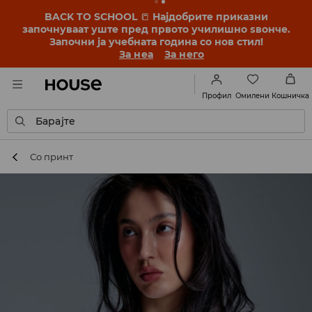
BACK TO SCHOOL
📒
Најдобрите приказни
започнуваат уште пред првото училишно ѕвонче.
Започни ја учебната година со нов стил!
За неа
За него
Омилени
Профил
Кошничка
Барајте
Со принт