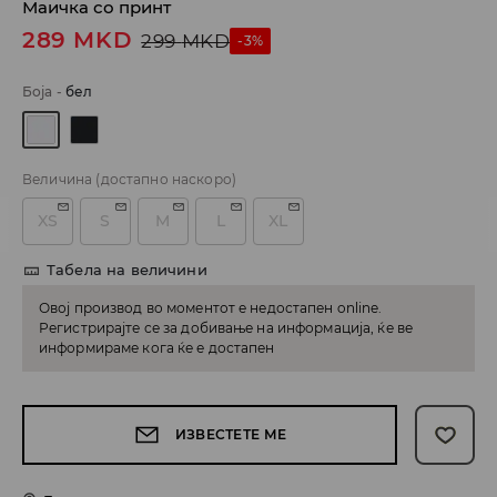
Маичка со принт
289
MKD
299
MKD
-3%
Боја
-
бел
Величина
(достапно наскоро)
XS
S
M
L
XL
Табела на величини
Овој производ во моментот е недостапен online.
Регистрирајте се за добивање на информација, ќе ве
информираме кога ќе е достапен
ИЗВЕСТЕТЕ МЕ