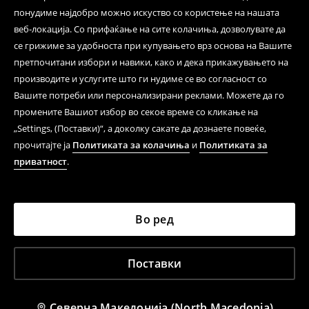
понудиме најдобро можно искуство со користење на нашата
веб-локација. Со прифаќање на сите колачиња, дозволувате да
се грижиме за удобноста при купувањето врз основа на Вашите
претпочитани избори и навики, како и дека прикажувањето на
производите и услугите што ги нудиме се во согласност со
Вашите потреби или персонализирани реклами. Можете да го
промените Вашиот избор во секое време со кликање на
„Settings, (Поставки)“, а доколку сакате да дознаете повеќе,
прочитајте ја
Политиката за колачиња
и
Политиката за
приватност
.
Во ред
Поставки
Северна Македонија (North Macedonia)