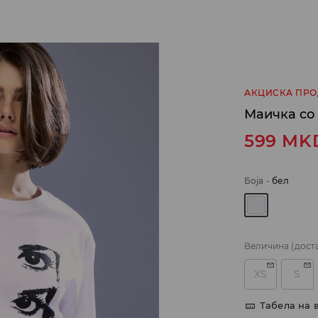
АКЦИСКА ПР
Маичка со
599
MK
Боја
-
бел
Величина
(дост
XS
S
Табела на 