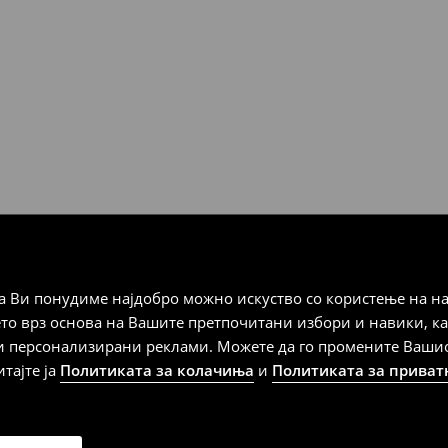
Мик Мик (online плаќање)
 Мик Мик (плаќање при
а плаќање
 Ви понудиме најдобро можно искуство со користење на на
дена од тој датум да се
ето врз основа на Вашите претпочитани избори и навики, к
 несоодветни производи. Ако
и персонализирани реклами. Можете да го промените Вашиот 
на артиклите, тоа може да го
итајте ја
Политиката за колачиња
и
Политиката за приват
 така, производот може да
о ваш избор (трошокот и
е вие).