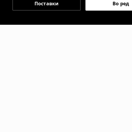
Поставки
Во ред
Препорачани
-10%