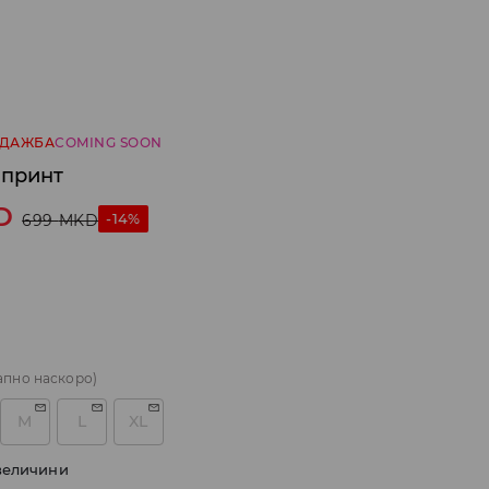
ОДАЖБА
COMING SOON
 принт
D
-14%
699
MKD
апно наскоро)
M
L
XL
величини