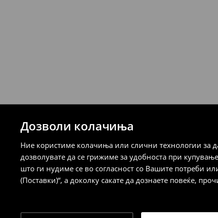
Логистички провајдер Милшпед/курир 
249 MKD
7-14 работни дена
Логистички провајдер Милшпед/курир
испорака)
259 MKD
7-14 работни дена
⟶
Детални информации за испорака
⟶
Детални информации за начините н
Дозволи колачиња
Политика на враќање
Ние користиме колачиња или слични технологии за да
Кога ќе ја примите нарачката, имате 30 
дозволувате да се грижиме за удобноста при купувањ
спроведе поврат на сите несакани или
што ги нудиме се во согласност со Вашите потреби ил
сакате да направите бесплатен поврат 
(Поставки)“, а доколку сакате да дознаете повеќе, проч
направите во нашите продавници. Исто
го вратите со начинот на испораката п
одговорноста при оваа опција ја сносит
⟶
Политика на поврат