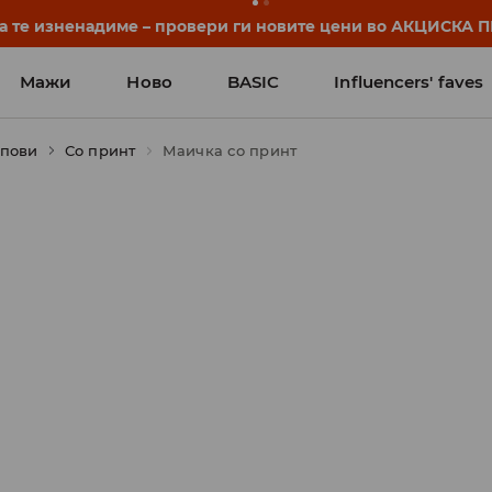
нуваат уште пред првото училишно ѕвонче. Започни ја уч
Мажи
Ново
BASIC
Influencers' faves
опови
Со принт
Маичка со принт