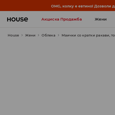
BACK TO SCHOOL
📒
Најдобрите приказни започ
Акциска Продажба
Жени
House
Жени
Облека
Маички со кратки ракави, т