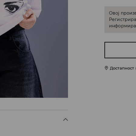
Овој произв
Регистрира
информирам
Достапност