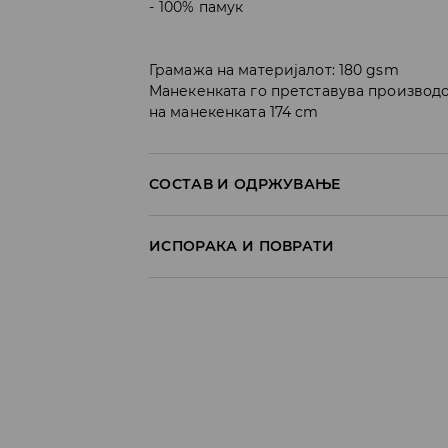
100% памук
Грамажа на материјалот: 180 gsm
Манекенката го претставува производо
на манекенката 174 cm
СОСТАВ И ОДРЖУВАЊЕ
100% ПАМУК
ИСПОРАКА И ПОВРАТИ
Политика на испорака
Преземање во продавница
БЕСПЛАТНО
7-14 работни дена
Локација за подигнување на пратки
239 MKD
7-14 работни дена