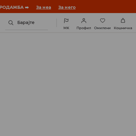
ебната година со нов стил!
За неа
За него
Барајте
MK
Профил
Омилени
Кошничка