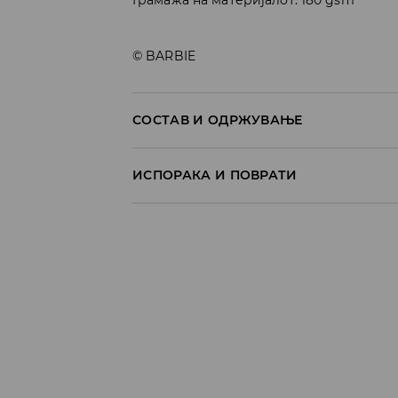
© BARBIE
СОСТАВ И ОДРЖУВАЊЕ
100% ПАМУК
ИСПОРАКА И ПОВРАТИ
Политика на испорака
Преземање во продавница
БЕСПЛАТНО
7-14 работни дена
Локација за подигнување на пратки
239 MKD
7-14 работни дена
Логистички провајдер Милшпед/курир 
249 MKD