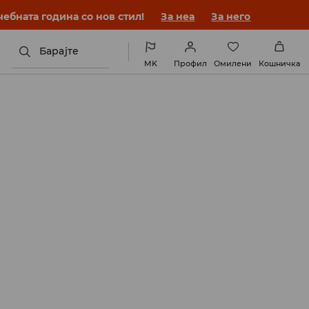
ебната година со нов стил!
За неа
За него
Барајте
MK
Профил
Омилени
Кошничка