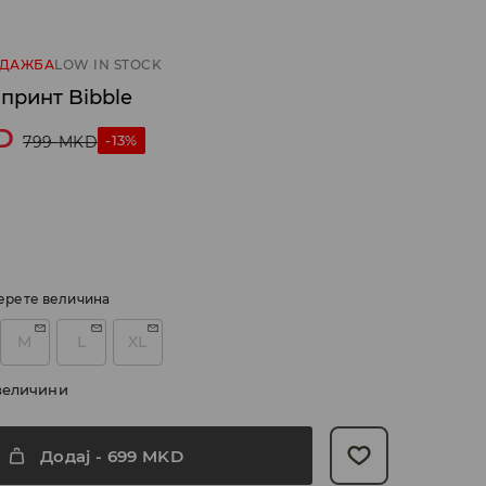
ОДАЖБА
LOW IN STOCK
принт Bibble
D
-13%
799
MKD
ерете величина
M
L
XL
величини
Додај
-
699
MKD