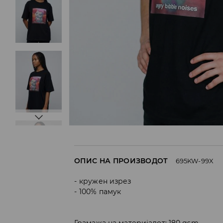
ОПИС НА ПРОИЗВОДОТ
695KW-99X
кружен изрез
100% памук
Грамажа на материјалот: 180 gsm