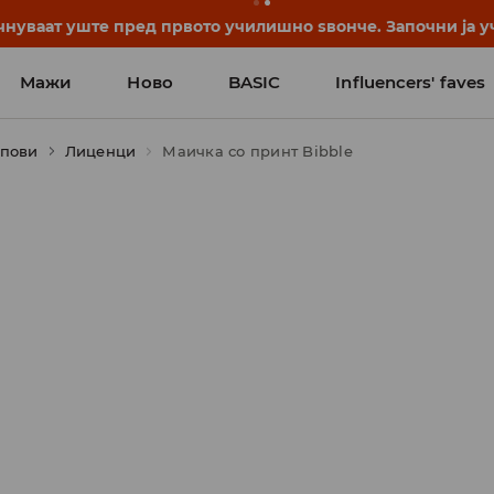
нуваат уште пред првото училишно ѕвонче. Започни ја уч
Мажи
Ново
BASIC
Influencers' faves
опови
Лиценци
Маичка со принт Bibble