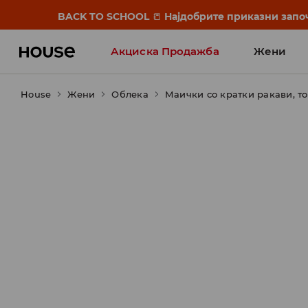
BACK TO SCHOOL
📒
Најдобрите приказни започ
Акциска Продажба
Жени
House
Жени
Облека
Маички со кратки ракави, т