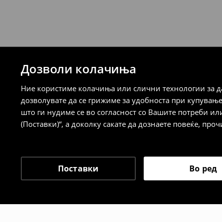
7-14 работни дена
Логистички провајдер Милшпед/курир
испорака)
259 MKD
7-14 работни дена
Дозволи колачиња
⟶
Детални информации за испорака
⟶
Детални информации за начините н
Ние користиме колачиња или слични технологии за да
дозволувате да се грижиме за удобноста при купувањ
Политика на враќање
што ги нудиме се во согласност со Вашите потреби ил
(Поставки)“, а доколку сакате да дознаете повеќе, проч
Кога ќе ја примите нарачката, имате 30 
спроведе поврат на сите несакани или
сакате да направите бесплатен поврат 
направите во нашите продавници. Исто
Поставки
Во ред
го вратите со начинот на испораката п
одговорноста при оваа опција ја сносит
⟶
Политика на поврат