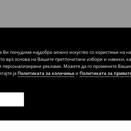
 Мик Мик (плаќање при
а плаќање
 Ви понудиме најдобро можно искуство со користење на на
ето врз основа на Вашите претпочитани избори и навики, к
и персонализирани реклами. Можете да го промените Вашиот 
итајте ја
Политиката за колачиња
и
Политиката за приват
дена од тој датум да се
 несоодветни производи. Ако
на артиклите, тоа може да го
 така, производот може да
о ваш избор (трошокот и
е вие).