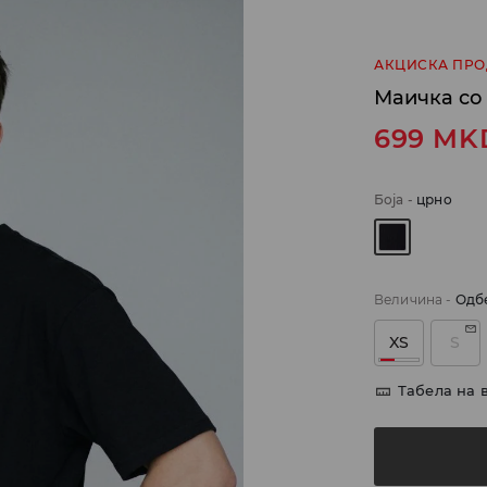
АКЦИСКА ПР
Маичка со 
699
MK
Боја
-
црно
Величина
-
Одб
XS
S
Табела на 