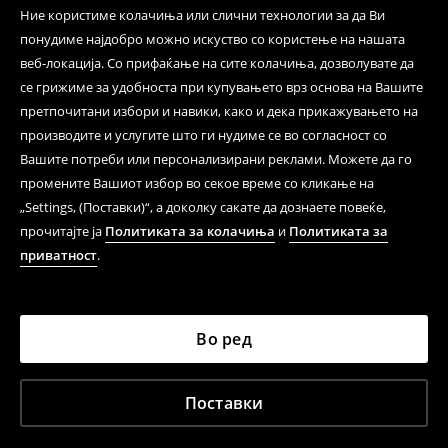
Ние користиме колачиња или слични технологии за да Ви
понудиме најдобро можно искуство со користење на нашата
веб-локација. Со прифаќање на сите колачиња, дозволувате да
се грижиме за удобноста при купувањето врз основа на Вашите
претпочитани избори и навики, како и дека прикажувањето на
производите и услугите што ги нудиме се во согласност со
Вашите потреби или персонализирани реклами. Можете да го
промените Вашиот избор во секое време со кликање на
„Settings, (Поставки)“, а доколку сакате да дознаете повеќе,
прочитајте ја
Политиката за колачиња
и
Политиката за
приватност
.
Во ред
Поставки