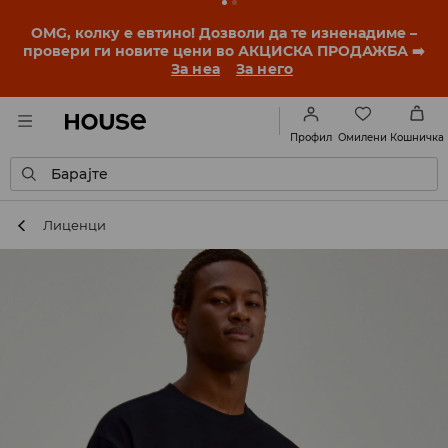
BACK TO SCHOOL
📒
Најдобрите приказни
започнуваат уште пред првото училишно ѕвонче.
Започни ја учебната година со нов стил!
За неа
За него
Омилени
Профил
Кошничка
Барајте
Лиценци