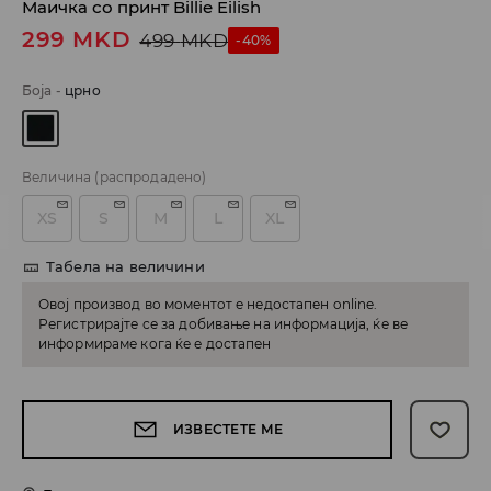
Маичка со принт Billie Eilish
299
MKD
499
MKD
-40%
Боја
-
црно
Величина
(распродадено)
XS
S
M
L
XL
Табела на величини
Овој производ во моментот е недостапен online.
Регистрирајте се за добивање на информација, ќе ве
информираме кога ќе е достапен
ИЗВЕСТЕТЕ МЕ