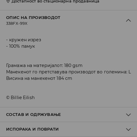
Достапност во стационарна продавница
ОПИС НА ПРОИЗВОДОТ
338FX-99X
кружен изрез
100% памук
Грамажа на материјалот: 180 gsm
Манекенот го претставува производот во големина: L
Висина на манекенот 184 cm
© Billie Eilish
СОСТАВ И ОДРЖУВАЊЕ
ИСПОРАКА И ПОВРАТИ
Материјал I
:
100% ПАМУК