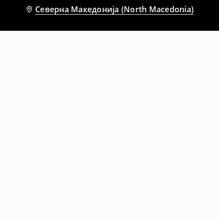
Северна Македонија (North Macedonia)
Препорачани
-17%