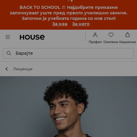
BACK TO SCHOOL
📒
Најдобрите приказни
започнуваат уште пред првото училишно ѕвонче.
Започни ја учебната година со нов стил!
За неа
За него
Омилени
Профил
Кошничка
Барајте
Лиценци