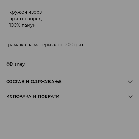
кружен изрез
принт напред
100% памук
Грамажа на материјалот: 200 gsm
©Disney
СОСТАВ И ОДРЖУВАЊЕ
ИСПОРАКА И ПОВРАТИ
100% ПАМУК
Политика на испорака
Преземање во продавница
БЕСПЛАТНО