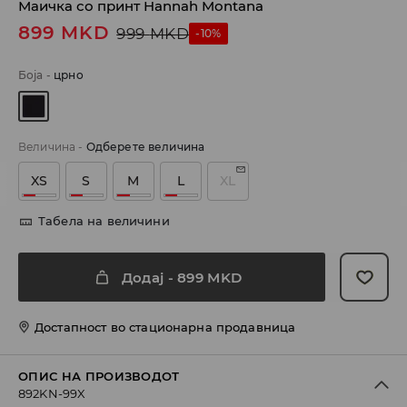
Маичка со принт Hannah Montana
899
MKD
999
MKD
-10%
Боја
-
црно
Величина
-
Одберете величина
XS
S
M
L
XL
Табела на величини
Додај
-
899
MKD
Достапност во стационарна продавница
ОПИС НА ПРОИЗВОДОТ
892KN-99X