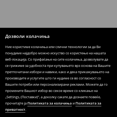
бесплатен поврат на артиклите, тоа може да го
направите во нашите продавници. Исто така,
производот може да го вратите со начинот на
испораката по ваш избор (трошокот и одговорноста
при оваа опција ја сносите вие).
⟶
Политика на поврат
Дозволи колачиња
Ние користиме колачиња или слични технологии за да Ви
понудиме најдобро можно искуство со користење на нашата
веб-локација. Со прифаќање на сите колачиња, дозволувате да
се грижиме за удобноста при купувањето врз основа на Вашите
претпочитани избори и навики, како и дека прикажувањето на
производите и услугите што ги нудиме се во согласност со
Вашите потреби или персонализирани реклами. Можете да го
промените Вашиот избор во секое време со кликање на
„Settings, (Поставки)“, а доколку сакате да дознаете повеќе,
прочитајте ја
Политиката за колачиња
и
Политиката за
приватност
.