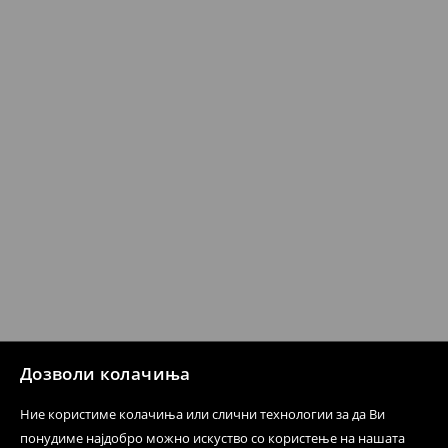
Кога ќе ја примите нарачката, имате 30 дена од тој
датум да се спроведе поврат на сите несакани или
несоодветни производи. Ако сакате да направите
бесплатен поврат на артиклите, тоа може да го
направите во нашите продавници. Исто така,
производот може да го вратите со начинот на
испораката по ваш избор (трошокот и одговорноста
при оваа опција ја сносите вие).
⟶
Политика на поврат
Дозволи колачиња
Ние користиме колачиња или слични технологии за да Ви
понудиме најдобро можно искуство со користење на нашата