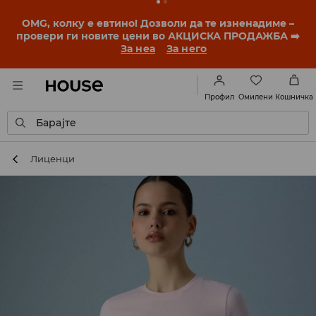
OMG, колку е евтино! Дозволи да те изненадиме –
провери ги новите цени во АКЦИСКА ПРОДАЖБА ➡️
За неа
За него
Омилени
Профил
Кошничка
Барајте
Лиценци