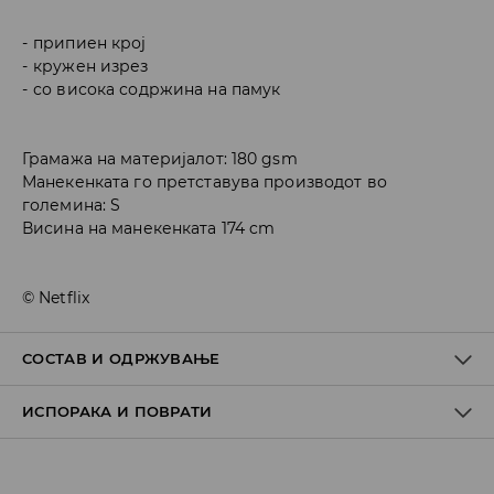
припиен крој
кружен изрез
со висока содржина на памук
Грамажа на материјалот: 180 gsm
Манекенката го претставува производот во
големина: S
Висина на манекенката 174 cm
© Netflix
СОСТАВ И ОДРЖУВАЊЕ
ИСПОРАКА И ПОВРАТИ
ПРВА ТКАЕНИНА
:
95% ПАМУК, 5% ЕЛАСТАН
АПЛИКАЦИИТЕ И ПЕЧАТЕНИТЕ ДЕЛОВИ ДА НЕ СЕ ПЕГЛААТ
Политика на испорака
ДА НЕ СЕ ИЗБЕЛУВА