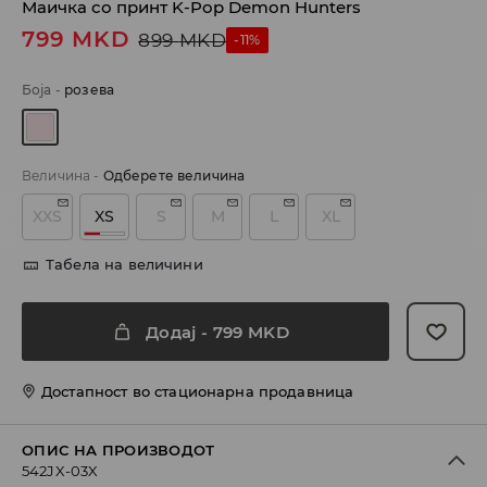
Маичка со принт K-Pop Demon Hunters
799
MKD
899
MKD
-11%
Боја
-
розева
Величина
-
Одберете величина
XXS
XS
S
M
L
XL
Табела на величини
Додај
-
799
MKD
Достапност во стационарна продавница
ОПИС НА ПРОИЗВОДОТ
542JX-03X