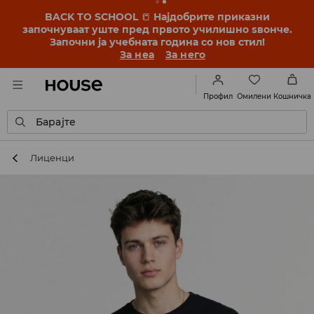
BACK TO SCHOOL
📒
Најдобрите приказни
започнуваат уште пред првото училишно ѕвонче.
Започни ја учебната година со нов стил!
За неа
За него
Омилени
Профил
Кошничка
Барајте
Лиценци