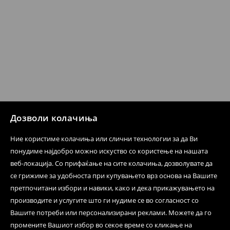
Кога ќе ја примите нарачката, имате 30 дена од тој
датум да се спроведе поврат на сите несакани или
несоодветни производи. Ако сакате да направите
бесплатен поврат на артиклите, тоа може да го
направите во нашите продавници. Исто така,
производот може да го вратите со начинот на
испораката по ваш избор (трошокот и одговорноста
при оваа опција ја сносите вие).
⟶
Политика на поврат
Дозволи колачиња
Ние користиме колачиња или слични технологии за да Ви
понудиме најдобро можно искуство со користење на нашата
веб-локација. Со прифаќање на сите колачиња, дозволувате да
се грижиме за удобноста при купувањето врз основа на Вашите
претпочитани избори и навики, како и дека прикажувањето на
производите и услугите што ги нудиме се во согласност со
Вашите потреби или персонализирани реклами. Можете да го
промените Вашиот избор во секое време со кликање на