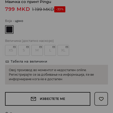
Маичка со принт Pingu
799
MKD
1 199
MKD
-33%
Боја
-
црно
Величина
(достапно наскоро)
XS
S
M
L
XL
Табела на величини
Овој производ во моментот е недостапен online.
Регистрирајте се за добивање на информација, ќе ве
информираме кога ќе е достапен
ИЗВЕСТЕТЕ МЕ