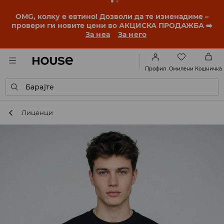
OMG, колку е евтино! Дозволи да те изненадиме –
провери ги новите цени во АКЦИСКА ПРОДАЖБА ➡️
За неа
За него
Омилени
Профил
Кошничка
Барајте
Лиценци