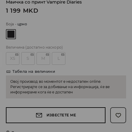
Маичка со принт Vampire Diaries
1 199
MKD
Боја
-
црно
Величина
(достапно наскоро)
XS
S
M
L
Табела на величини
Овој производ во моментот е недостапен online.
Регистрирајте се за добивање на информација, ќе ве
информираме кога ќе е достапен
ИЗВЕСТЕТЕ МЕ