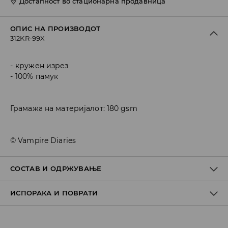
Достапност во стационарна продавница
ОПИС НА ПРОИЗВОДОТ
312KR-99X
кружен изрез
100% памук
Грамажа на материјалот: 180 gsm
© Vampire Diaries
СОСТАВ И ОДРЖУВАЊЕ
ИСПОРАКА И ПОВРАТИ
100% ПАМУК
Политика на испорака