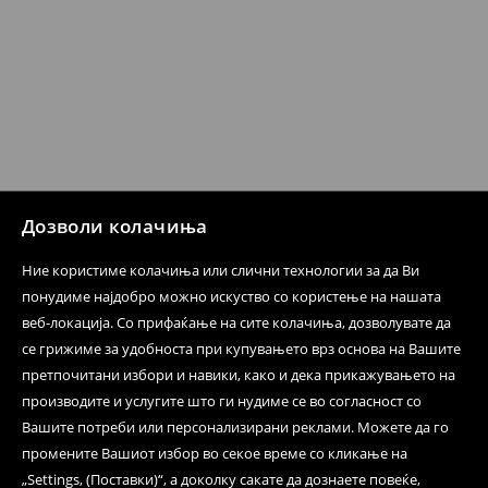
Кога ќе ја примите нарачката, имате 30 дена од тој
датум да се спроведе поврат на сите несакани или
несоодветни производи. Ако сакате да направите
бесплатен поврат на артиклите, тоа може да го
направите во нашите продавници. Исто така,
производот може да го вратите со начинот на
испораката по ваш избор (трошокот и одговорноста
при оваа опција ја сносите вие).
⟶
Политика на поврат
Дозволи колачиња
Ние користиме колачиња или слични технологии за да Ви
понудиме најдобро можно искуство со користење на нашата
веб-локација. Со прифаќање на сите колачиња, дозволувате да
се грижиме за удобноста при купувањето врз основа на Вашите
претпочитани избори и навики, како и дека прикажувањето на
производите и услугите што ги нудиме се во согласност со
Вашите потреби или персонализирани реклами. Можете да го
промените Вашиот избор во секое време со кликање на
„Settings, (Поставки)“, а доколку сакате да дознаете повеќе,