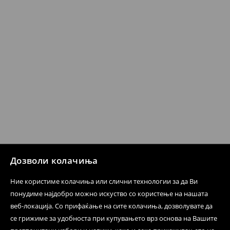
бесплатен поврат на артиклите, тоа може да го
направите во нашите продавници. Исто така,
производот може да го вратите со начинот на
испораката по ваш избор (трошокот и одговорноста
при оваа опција ја сносите вие).
⟶
Политика на поврат
Дозволи колачиња
Ние користиме колачиња или слични технологии за да Ви
понудиме најдобро можно искуство со користење на нашата
веб-локација. Со прифаќање на сите колачиња, дозволувате да
се грижиме за удобноста при купувањето врз основа на Вашите