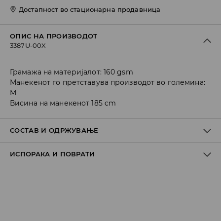
Достапност во стационарна продавница
ОПИС НА ПРОИЗВОДОТ
3387U-00X
Грамажа на материјалот: 160 gsm
Манекенот го претставува производот во големина:
M
Висина на манекенот 185 cm
СОСТАВ И ОДРЖУВАЊЕ
ИСПОРАКА И ПОВРАТИ
Материјал I
:
100% COTTON
MACHINE WASH AT MAX.TEMP. 30° C - NORMAL PROCESS
Политика на испорака
DO NOT BLEACH
Преземање во продавница
DO NOT TUMBLE DRY
БЕСПЛАТНО