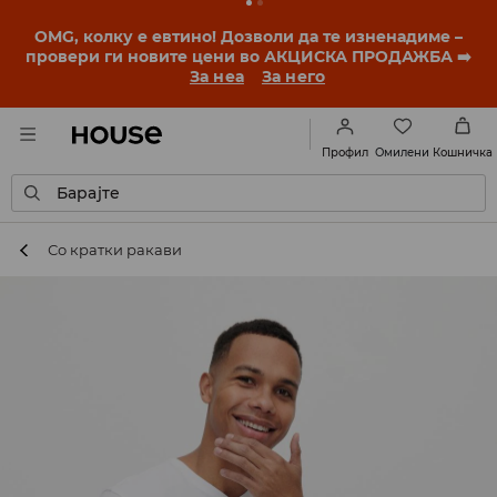
OMG, колку е евтино! Дозволи да те изненадиме –
провери ги новите цени во АКЦИСКА ПРОДАЖБА ➡️
За неа
За него
Омилени
Профил
Кошничка
Барајте
Со кратки ракави