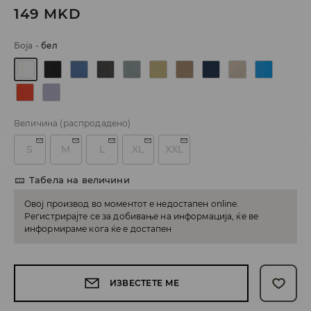
149
MKD
Боја
-
бел
Величина
(распродадено)
S
M
L
XL
XXL
Табела на величини
Овој производ во моментот е недостапен online.
Регистрирајте се за добивање на информација, ќе ве
информираме кога ќе е достапен
ИЗВЕСТЕТЕ МЕ