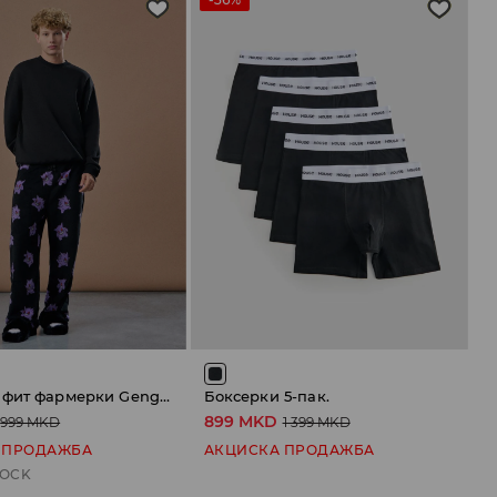
Класични фит фармерки Gengar
Боксерки 5-пак.
899 MKD
999 MKD
1 399 MKD
 ПРОДАЖБА
АКЦИСКА ПРОДАЖБА
TOCK