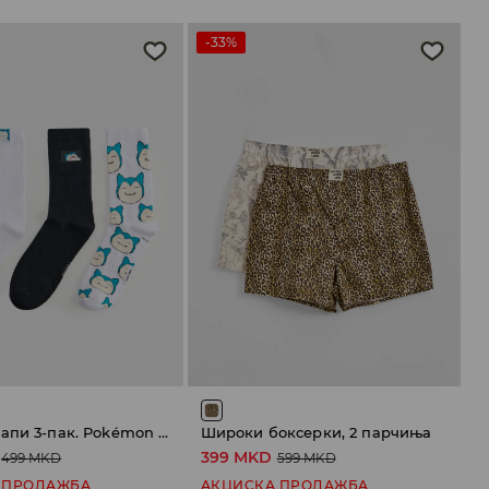
-33%
Долги чорапи 3-пак. Pokémon Snorlax
Широки боксерки, 2 парчиња
399 MKD
499 MKD
599 MKD
 ПРОДАЖБА
АКЦИСКА ПРОДАЖБА