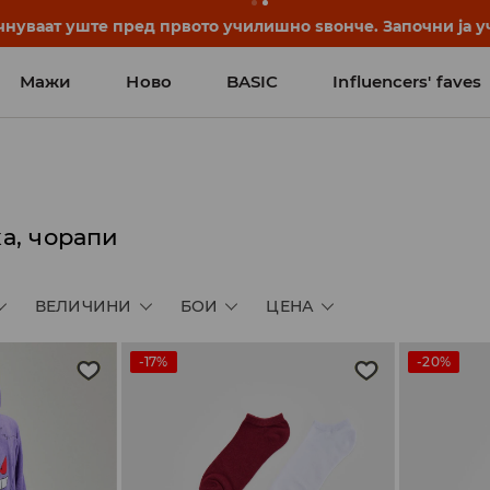
нуваат уште пред првото училишно ѕвонче. Започни ја уч
Мажи
Ново
BASIC
Influencers' faves
а, чорапи
ВЕЛИЧИНИ
БОИ
ЦЕНА
-17%
-20%