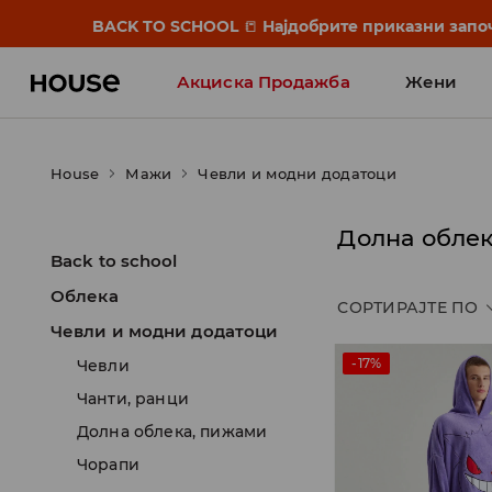
BACK TO SCHOOL
📒
Најдобрите приказни започ
Акциска Продажба
Жени
House
Мажи
Чевли и модни додатоци
Долна облек
Back to school
Облека
СОРТИРАЈТЕ ПО
Чевли и модни додатоци
-17%
Чевли
Чанти, ранци
Долна облека, пижами
Чорапи