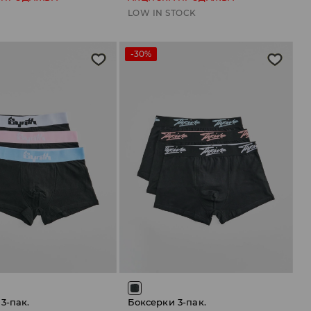
LOW IN STOCK
-30%
3-пак.
Боксерки 3-пак.