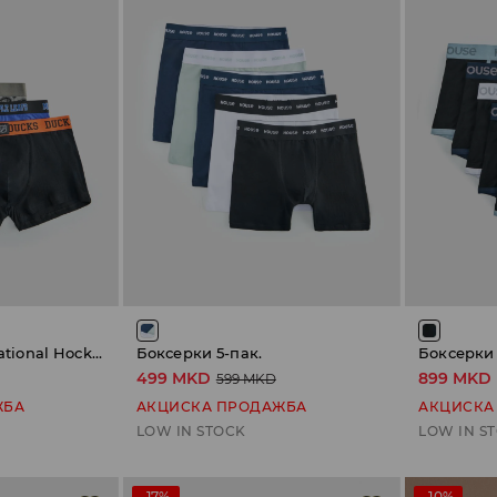
Боксерки 3-пак. National Hockey League
Боксерки 5-пак.
Боксерки 
499 MKD
899 MKD
599 MKD
ЖБА
АКЦИСКА ПРОДАЖБА
АКЦИСКА
LOW IN STOCK
LOW IN S
-17%
-10%