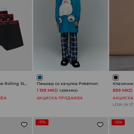
Боксерки 3-пак. The Rolling Stones
Пењоар со качулка Pokémon
1 199 MKD
899 MKD
1 299 MKD
ЖБА
АКЦИСКА ПРОДАЖБА
АКЦИСКА
LOW IN S
-17%
-10%