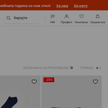
ебната година со нов стил!
За неа
За него
Барајте
MK
Профил
Омилени
Кошничка
КОЛИЧИНА НА ПРОИЗВОДИ
:
31
ПРИКАЗ
:
4
5
-25%