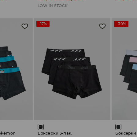
LOW IN STOCK
-17%
-30%
Pokémon
Боксерки 3-пак.
Боксерки 