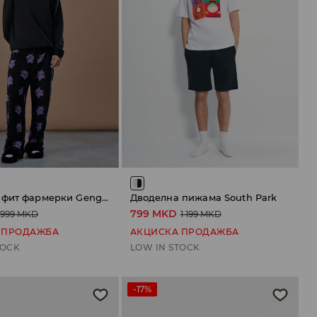
Класични фит фармерки Gengar
Дводелна пижама South Park
799 MKD
999 MKD
1 199 MKD
 ПРОДАЖБА
АКЦИСКА ПРОДАЖБА
TOCK
LOW IN STOCK
-17%