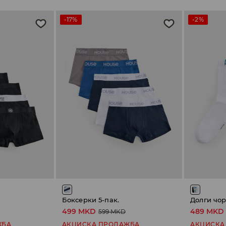
-17%
-2%
Боксерки 5-пак.
499 MKD
489 MKD
599 MKD
ЖБА
АКЦИСКА ПРОДАЖБА
АКЦИСКА