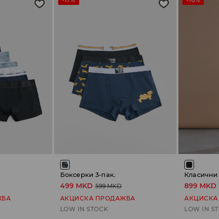
Боксерки 3-пак.
499 MKD
899 MKD
599 MKD
ЖБА
АКЦИСКА ПРОДАЖБА
АКЦИСКА
LOW IN STOCK
LOW IN S