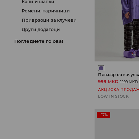
Капи и шапки
Ремени, паричници
Приврзоци за клучеви
Други додатоци
Погледнете го ова!
Пењоар со качул
999 MKD
1 199 MKD
АКЦИСКА ПРОДА
LOW IN STOCK
-17%