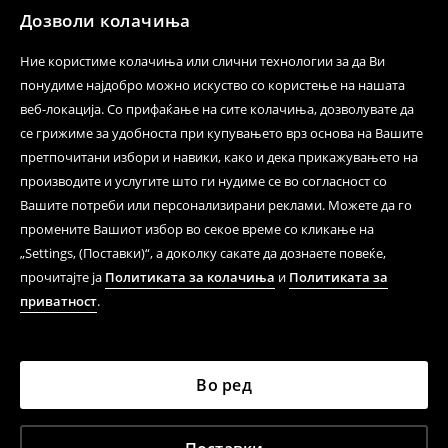
Дозволи колачиња
Цена според ценовникот на операторот
Ние користиме колачиња или слични технологии за да Ви
Контактирајте не.
понудиме најдобро можно искуство со користење на нашата
веб-локација. Со прифаќање на сите колачиња, дозволувате да
Формулар за контакт
се грижиме за удобноста при купувањето врз основа на Вашите
Следете не
претпочитани избори и навики, како и дека прикажувањето на
производите и услугите што ги нудиме се во согласност со
Вашите потреби или персонализирани реклами. Можете да го
промените Вашиот избор во секое време со кликање на
Помош и контакт
„Settings, (Поставки)“, а доколку сакате да дознаете повеќе,
Услови за користење
прочитајте ја
Политиката за колачиња
и
Политиката за
приватност
.
Политика за приватност
ЛПП
Во ред
ЛПП МАЦЕДОНИА ДООЕЛ, бул. Партизан Одреди