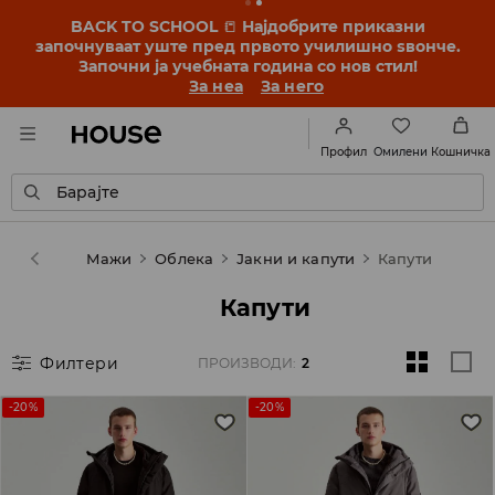
BACK TO SCHOOL
📒
Најдобрите приказни
започнуваат уште пред првото училишно ѕвонче.
Започни ја учебната година со нов стил!
За неа
За него
Омилени
Профил
Кошничка
Барајте
House
Мажи
Облека
Јакни и капути
Капути
Капути
Филтери
ПРОИЗВОДИ
:
2
-20%
-20%