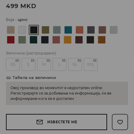
499
MKD
Боја
-
црно
Величина
(распродадено)
XS
S
M
L
XL
XXL
Табела на величини
Овој производ во моментот е недостапен online.
Регистрирајте се за добивање на информација, ќе ве
информираме кога ќе е достапен
ИЗВЕСТЕТЕ МЕ