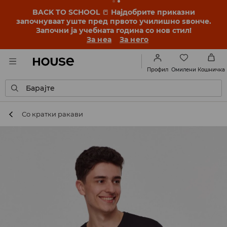
BACK TO SCHOOL
📒
Најдобрите приказни
започнуваат уште пред првото училишно ѕвонче.
Започни ја учебната година со нов стил!
За неа
За него
Омилени
Профил
Кошничка
Барајте
Со кратки ракави