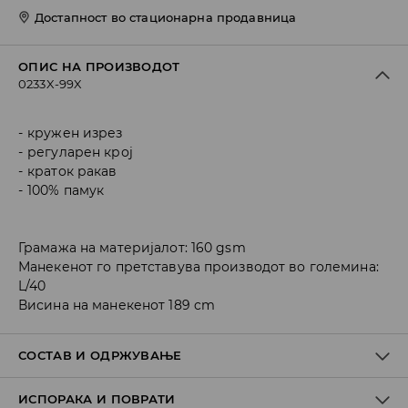
Достапност во стационарна продавница
ОПИС НА ПРОИЗВОДОТ
0233X-99X
кружен изрез
регуларен крој
краток ракав
100% памук
Грамажа на материјалот: 160 gsm
Манекенот го претставува производот во големина:
L/40
Висина на манекенот 189 cm
СОСТАВ И ОДРЖУВАЊЕ
ИСПОРАКА И ПОВРАТИ
Материјал I
:
100% COTTON