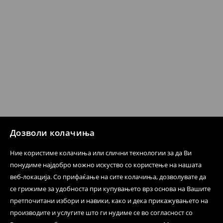
Политика на враќање
Кога ќе ја примите нарачката, имате 30 дена од тој
датум да се спроведе поврат на сите несакани или
несоодветни производи. Ако сакате да направите
бесплатен поврат на артиклите, тоа може да го
направите во нашите продавници. Исто така,
производот може да го вратите со начинот на
испораката по ваш избор (трошокот и одговорноста
при оваа опција ја сносите вие).
⟶
Политика на поврат
Дозволи колачиња
Ние користиме колачиња или слични технологии за да Ви
понудиме најдобро можно искуство со користење на нашата
веб-локација. Со прифаќање на сите колачиња, дозволувате да
се грижиме за удобноста при купувањето врз основа на Вашите
претпочитани избори и навики, како и дека прикажувањето на
производите и услугите што ги нудиме се во согласност со