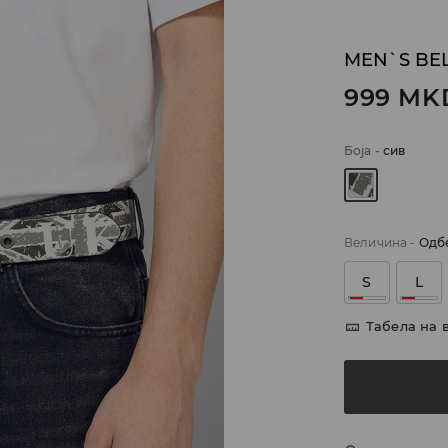
MEN`S BE
999
MK
Боја
-
сив
Величина
-
Одб
S
L
Табела на 