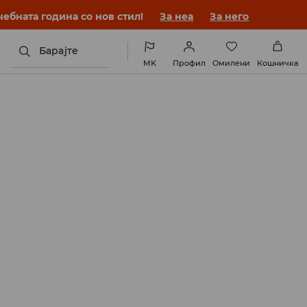
ебната година со нов стил!
За неа
За него
Барајте
MK
Профил
Омилени
Кошничка