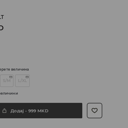
LT
D
ерете величина
S/M
L/XL
величини
Додај
-
999
MKD