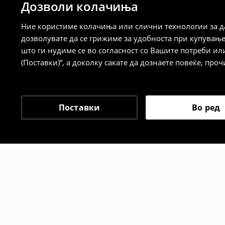
Дозволи колачиња
⟶
Детални информации за испорака
⟶
Детални информации за начините н
Ние користиме колачиња или слични технологии за да
дозволувате да се грижиме за удобноста при купувањ
Политика на враќање
што ги нудиме се во согласност со Вашите потреби ил
(Поставки)“, а доколку сакате да дознаете повеќе, проч
Кога ќе ја примите нарачката, имате 30 
спроведе поврат на сите несакани или
сакате да направите бесплатен поврат 
направите во нашите продавници. Исто
Поставки
Во ред
го вратите со начинот на испораката п
одговорноста при оваа опција ја сносит
⟶
Политика на поврат