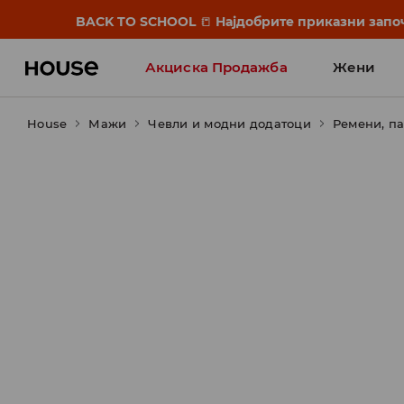
BACK TO SCHOOL
📒
Најдобрите приказни започ
Акциска Продажба
Жени
House
Мажи
Чевли и модни додатоци
Ремени, п