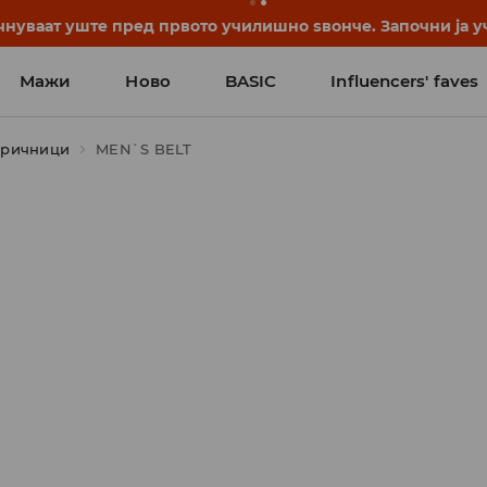
нуваат уште пред првото училишно ѕвонче. Започни ја уч
Мажи
Ново
BASIC
Influencers' faves
аричници
MEN`S BELT