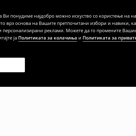
а плаќање
 Ви понудиме најдобро можно искуство со користење на на
ето врз основа на Вашите претпочитани избори и навики, к
и персонализирани реклами. Можете да го промените Вашиот 
итајте ја
Политиката за колачиња
и
Политиката за приват
дена од тој датум да се
 несоодветни производи. Ако
на артиклите, тоа може да го
 така, производот може да
о ваш избор (трошокот и
е вие).