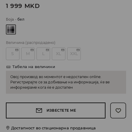
1 999
MKD
Боја
-
бел
Величина
(распродадено)
S
M
L
XL
XXL
Табела на величини
Овој производ во моментот е недостапен online.
Регистрирајте се за добивање на информација, ќе ве
информираме кога ќе е достапен
ИЗВЕСТЕТЕ МЕ
Достапност во стационарна продавница