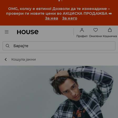
OMG, колку е евтино! Дозволи да те изненадиме –
провери ги новите цени во АКЦИСКА ПРОДАЖБА ➡️
За неа
За него
Омилени
Профил
Кошничка
Барајте
Кошула јакни