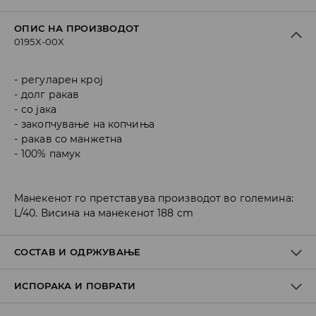
ОПИС НА ПРОИЗВОДОТ
0195X-00X
регуларен крој
долг ракав
со јака
закопчување на копчиња
ракав со манжетна
100% памук
Манекенот го претставува производот во големина:
L/40. Висина на манекенот 188 cm
СОСТАВ И ОДРЖУВАЊЕ
ИСПОРАКА И ПОВРАТИ
Материјал I
:
100% COTTON