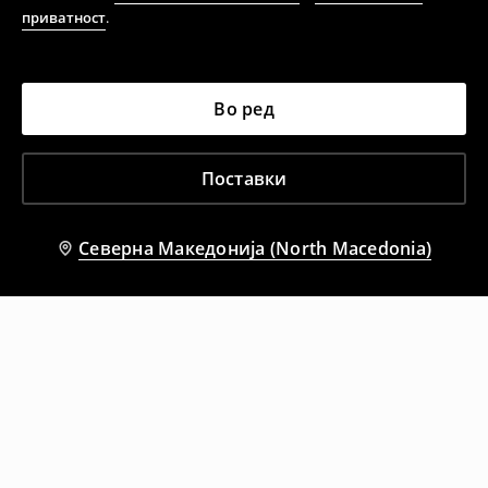
приватност
.
Кога ќе ја примите нарачката, имате 30 дена од тој
датум да се спроведе поврат на сите несакани или
несоодветни производи. Ако сакате да направите
Во ред
бесплатен поврат на артиклите, тоа може да го
направите во нашите продавници. Исто така,
производот може да го вратите со начинот на
Поставки
испораката по ваш избор (трошокот и одговорноста
при оваа опција ја сносите вие).
⟶
Политика на поврат
Северна Македонија (North Macedonia)