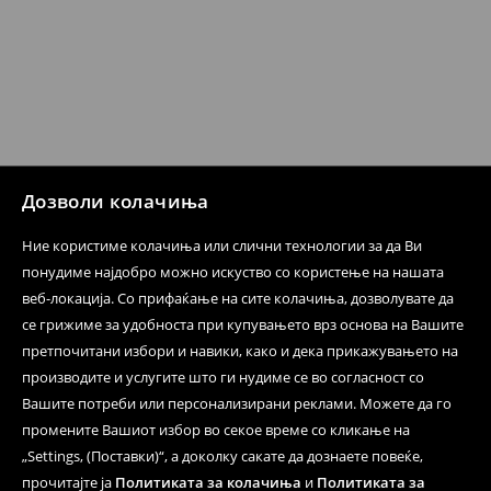
MACHINE WASH AT MAX.TEMP. 30° C - MILD PROCESS
Политика на испорака
DO NOT BLEACH
Преземање во продавница
DO NOT TUMBLE DRY
БЕСПЛАТНО
7-14 работни дена
IRON AT MAX. TEMP. OF 110° C WITHOUT STEAM
Локација за подигнување на пратки
239 MKD
DO NOT DRY CLEAN
7-14 работни дена
Дозволи колачиња
Логистички провајдер Милшпед/курир Мик Мик
(online плаќање)
Ние користиме колачиња или слични технологии за да Ви
249 MKD
понудиме најдобро можно искуство со користење на нашата
7-14 работни дена
Логистички провајдер Милшпед/курир Мик Мик
веб-локација. Со прифаќање на сите колачиња, дозволувате да
(плаќање при испорака)
се грижиме за удобноста при купувањето врз основа на Вашите
259 MKD
претпочитани избори и навики, како и дека прикажувањето на
7-14 работни дена
производите и услугите што ги нудиме се во согласност со
Вашите потреби или персонализирани реклами. Можете да го
⟶
Детални информации за испорака
промените Вашиот избор во секое време со кликање на
⟶
Детални информации за начините на плаќање
„Settings, (Поставки)“, а доколку сакате да дознаете повеќе,
Политика на враќање
прочитајте ја
Политиката за колачиња
и
Политиката за