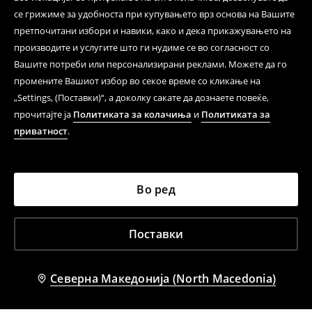
се грижиме за удобноста при купувањето врз основа на Вашите
Кога ќе ја примите нарачката, имате 30 дена од тој
претпочитани избори и навики, како и дека прикажувањето на
датум да се спроведе поврат на сите несакани или
производите и услугите што ги нудиме се во согласност со
несоодветни производи. Ако сакате да направите
Вашите потреби или персонализирани реклами. Можете да го
бесплатен поврат на артиклите, тоа може да го
промените Вашиот избор во секое време со кликање на
направите во нашите продавници. Исто така,
„Settings, (Поставки)“, а доколку сакате да дознаете повеќе,
производот може да го вратите со начинот на
испораката по ваш избор (трошокот и одговорноста
прочитајте ја
Политиката за колачиња
и
Политиката за
при оваа опција ја сносите вие).
приватност
.
⟶
Политика на поврат
Во ред
Поставки
Северна Македонија (North Macedonia)