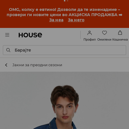
OMG, колку е евтино! Дозволи да те изненадиме –
провери ги новите цени во АКЦИСКА ПРОДАЖБА ➡️
За неа
За него
Омилени
Профил
Кошничка
Барајте
Јакни за преодни сезони