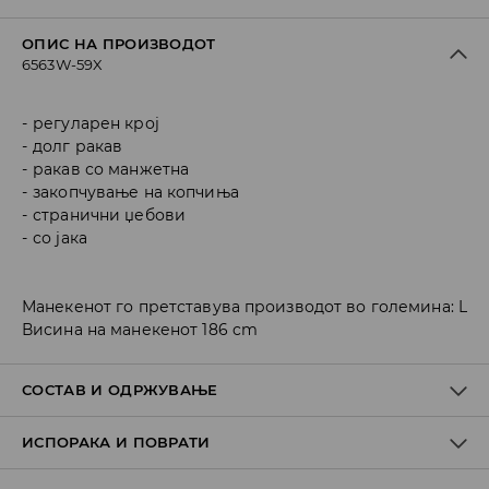
ОПИС НА ПРОИЗВОДОТ
6563W-59X
регуларен крој
долг ракав
ракав со манжетна
закопчување на копчиња
странични џебови
со јака
Манекенот го претставува производот во големина: L
Висина на манекенот 186 cm
СОСТАВ И ОДРЖУВАЊЕ
ИСПОРАКА И ПОВРАТИ
Материјал I
:
100% COTTON
MACHINE WASH AT MAX.TEMP. 30° C - VERY MILD