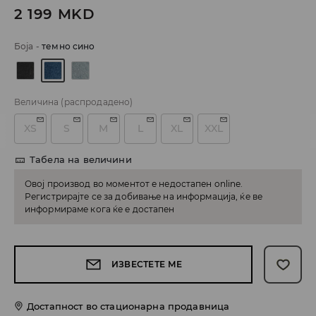
2 199
MKD
Боја
-
темно сино
Величина
(распродадено)
XS
S
M
L
XL
XXL
Табела на величини
Овој производ во моментот е недостапен online.
Регистрирајте се за добивање на информација, ќе ве
информираме кога ќе е достапен
ИЗВЕСТЕТЕ МЕ
Достапност во стационарна продавница