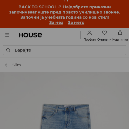
BACK TO SCHOOL
📒
Најдобрите приказни
започнуваат уште пред првото училишно ѕвонче.
Започни ја учебната година со нов стил!
За неа
За него
Омилени
Профил
Кошничка
Барајте
Slim