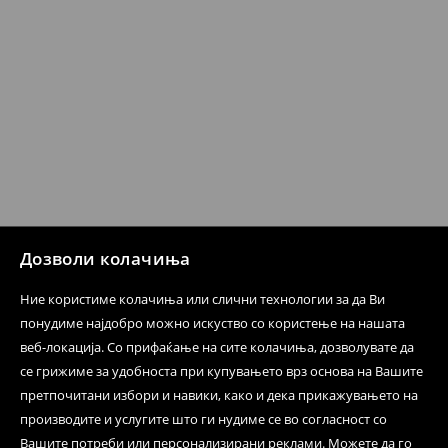
испораката по ваш избор (трошокот и одговорноста
при оваа опција ја сносите вие).
⟶
Политика на поврат
Дозволи колачиња
Ние користиме колачиња или слични технологии за да Ви
понудиме најдобро можно искуство со користење на нашата
веб-локација. Со прифаќање на сите колачиња, дозволувате да
се грижиме за удобноста при купувањето врз основа на Вашите
претпочитани избори и навики, како и дека прикажувањето на
производите и услугите што ги нудиме се во согласност со
Вашите потреби или персонализирани реклами. Можете да го