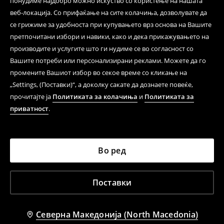
понудиме најдобро можно искуство со користење на нашата
веб-локација. Со прифаќање на сите колачиња, дозволувате да
се грижиме за удобноста при купувањето врз основа на Вашите
претпочитани избори и навики, како и дека прикажувањето на
производите и услугите што ги нудиме се во согласност со
Вашите потреби или персонализирани реклами. Можете да го
промените Вашиот избор во секое време со кликање на
„Settings, (Поставки)“, а доколку сакате да дознаете повеќе,
прочитајте ја
Политиката за колачиња
и
Политиката за
приватност
.
Во ред
Поставки
Северна Македонија (North Macedonia)