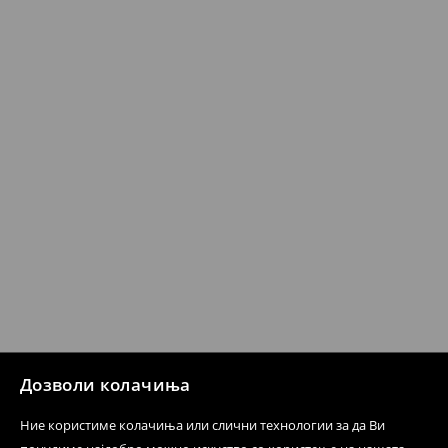
Кога ќе ја примите нарачката, имате 30 дена од тој
датум да се спроведе поврат на сите несакани или
несоодветни производи. Ако сакате да направите
бесплатен поврат на артиклите, тоа може да го
направите во нашите продавници. Исто така,
производот може да го вратите со начинот на
испораката по ваш избор (трошокот и одговорноста
при оваа опција ја сносите вие).
⟶
Политика на поврат
Дозволи колачиња
Ние користиме колачиња или слични технологии за да Ви