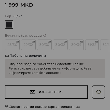
1 999
MKD
Боја
-
црно
Величина
(распродадено)
28/30
29/32
30/30
30/32
30/34
31/32
32/
Табела на величини
Овој производ во моментот е недостапен online.
Регистрирајте се за добивање на информација, ќе ве
информираме кога ќе е достапен
ИЗВЕСТЕТЕ МЕ
Достапност во стационарна продавница