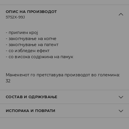
ОПИС НА ПРОИЗВОДОТ
5752X-99J
припиен крој
закопчување на копче
закопчување на патент
со избледен ефект
со висока содржина на памук
Манекенот го претставува производот во големина:
32
СОСТАВ И ОДРЖУВАЊЕ
ИСПОРАКА И ПОВРАТИ
Материјал I
:
98% COTTON, 2% ELASTANE
MACHINE WASH AT MAX.TEMP. 30° C - NORMAL PROCESS
Политика на испорака