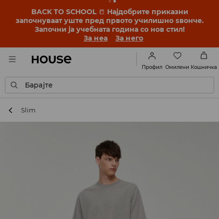
BACK TO SCHOOL
📒
Најдобрите приказни
започнуваат уште пред првото училишно ѕвонче.
Започни ја учебната година со нов стил!
За неа
За него
Омилени
Профил
Кошничка
Барајте
Slim