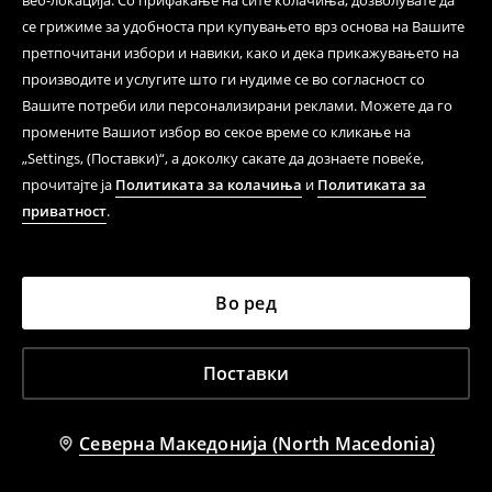
веб-локација. Со прифаќање на сите колачиња, дозволувате да
се грижиме за удобноста при купувањето врз основа на Вашите
претпочитани избори и навики, како и дека прикажувањето на
производите и услугите што ги нудиме се во согласност со
Вашите потреби или персонализирани реклами. Можете да го
промените Вашиот избор во секое време со кликање на
„Settings, (Поставки)“, а доколку сакате да дознаете повеќе,
прочитајте ја
Политиката за колачиња
и
Политиката за
приватност
.
Во ред
Поставки
Северна Македонија (North Macedonia)