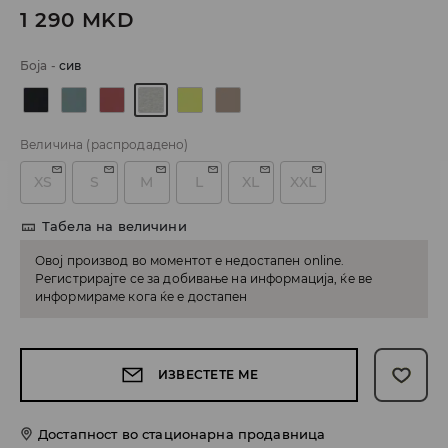
1 290
MKD
Боја
-
сив
Величина
(распродадено)
XS
S
M
L
XL
XXL
Табела на величини
Овој производ во моментот е недостапен online.
Регистрирајте се за добивање на информација, ќе ве
информираме кога ќе е достапен
ИЗВЕСТЕТЕ МЕ
Достапност во стационарна продавница