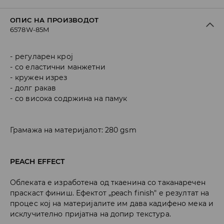
ОПИС НА ПРОИЗВОДОТ
6578W-85M
регуларен крој
со еластични манжетни
кружен изрез
долг ракав
со висока содржина на памук
Грамажа на материјалот: 280 gsm
PEACH EFFECT
Облеката е изработена од ткаенина со таканаречен
праскаст финиш. Ефектот „peach finish" е резултат на
процес кој на материјалите им дава кадифено мека и
исклучително пријатна на допир текстура.