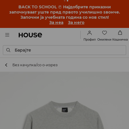
BACK TO SCHOOL
📒
Најдобрите приказни
започнуваат уште пред првото училишно ѕвонче.
Започни ја учебната година со нов стил!
За неа
За него
Омилени
Профил
Кошничка
Барајте
Без качулка/со о-изрез