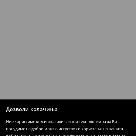
7-14 работни дена
⟶
Детални информации за испорака
⟶
Детални информации за начините на плаќање
Политика на враќање
Кога ќе ја примите нарачката, имате 30 дена од тој
датум да се спроведе поврат на сите несакани или
несоодветни производи. Ако сакате да направите
бесплатен поврат на артиклите, тоа може да го
направите во нашите продавници. Исто така,
производот може да го вратите со начинот на
испораката по ваш избор (трошокот и одговорноста
при оваа опција ја сносите вие).
⟶
Политика на поврат
Дозволи колачиња
Ние користиме колачиња или слични технологии за да Ви
понудиме најдобро можно искуство со користење на нашата