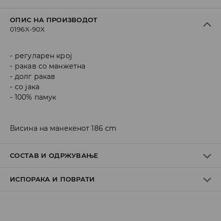
ОПИС НА ПРОИЗВОДОТ
0196X-90X
регуларен крој
ракав со манжетна
долг ракав
со јака
100% памук
Висина на манекенот 186 cm
СОСТАВ И ОДРЖУВАЊЕ
ИСПОРАКА И ПОВРАТИ
Материјал I
:
100% COTTON
MACHINE WASH AT MAX.TEMP. 30° C - MILD PROCESS
Политика на испорака
DO NOT BLEACH