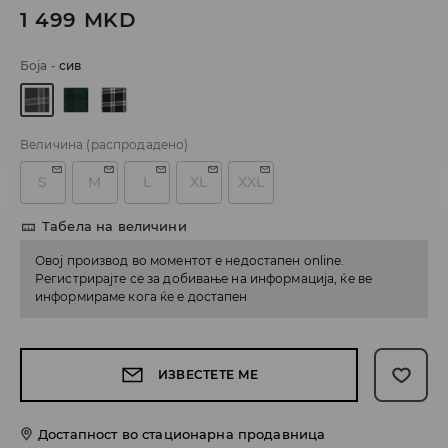
1 499
MKD
Боја
-
сив
Величина
(распродадено)
S
M
L
XL
XXL
Табела на величини
Овој производ во моментот е недостапен online.
Регистрирајте се за добивање на информација, ќе ве
информираме кога ќе е достапен
ИЗВЕСТЕТЕ МЕ
Достапност во стационарна продавница