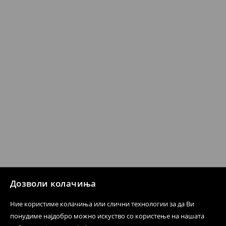
датум да се спроведе поврат на сите несакани или
несоодветни производи. Ако сакате да направите
бесплатен поврат на артиклите, тоа може да го
направите во нашите продавници. Исто така,
производот може да го вратите со начинот на
испораката по ваш избор (трошокот и одговорноста
при оваа опција ја сносите вие).
⟶
Политика на поврат
Дозволи колачиња
Ние користиме колачиња или слични технологии за да Ви
понудиме најдобро можно искуство со користење на нашата