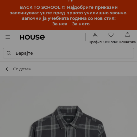
BACK TO SCHOOL
📒
Најдобрите приказни
започнуваат уште пред првото училишно ѕвонче.
Започни ја учебната година со нов стил!
За неа
За него
Омилени
Профил
Кошничка
Барајте
Со дезен