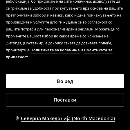
веб-локација. Со прифаќање на сите колачиња, дозволувате да
се грижиме за удобноста при купувањето врз основа на Вашите
претпочитани избори и навики, како и дека прикажувањето на
производите и услугите што ги нудиме се во согласност со
Вашите потреби или персонализирани реклами. Можете да го
промените Вашиот избор во секое време со кликање на
„Settings, (Поставки)“, а доколку сакате да дознаете повеќе,
прочитајте ја
Политиката за колачиња
и
Политиката за
приватност
.
Во ред
Поставки
Северна Македонија (North Macedonia)