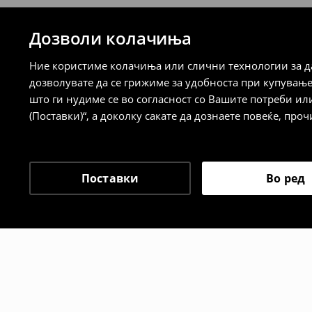
7-14 работни дена
Дозволи колачиња
⟶
Детални информации за испорака
⟶
Детални информации за начините н
Ние користиме колачиња или слични технологии за да
дозволувате да се грижиме за удобноста при купувањ
Политика на враќање
што ги нудиме се во согласност со Вашите потреби ил
(Поставки)“, а доколку сакате да дознаете повеќе, проч
Кога ќе ја примите нарачката, имате 30 
спроведе поврат на сите несакани или
сакате да направите бесплатен поврат 
направите во нашите продавници. Исто
Поставки
Во ред
го вратите со начинот на испораката п
одговорноста при оваа опција ја сносит
⟶
Политика на поврат