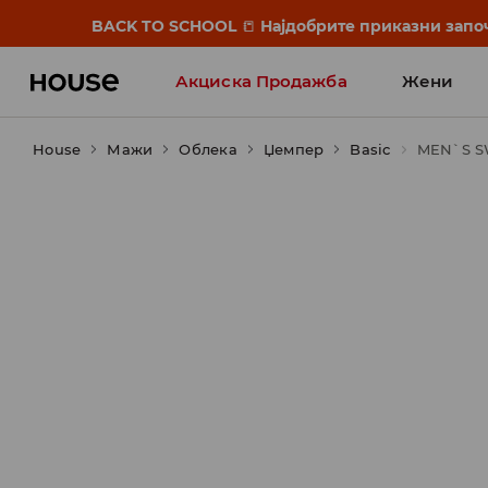
BACK TO SCHOOL
📒
Најдобрите приказни започ
Акциска Продажба
Жени
House
Мажи
Облека
Џемпер
Basic
MEN`S 