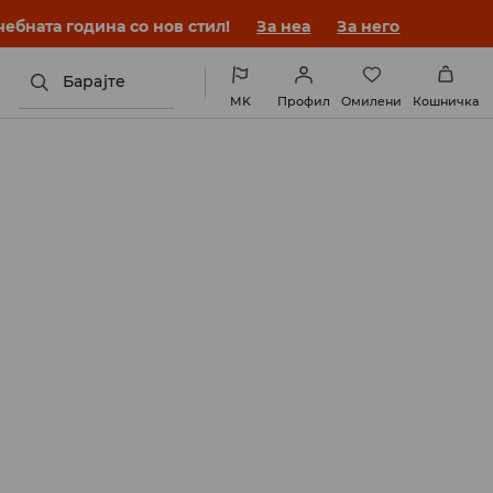
ебната година со нов стил!
За неа
За него
Барајте
MK
Профил
Омилени
Кошничка