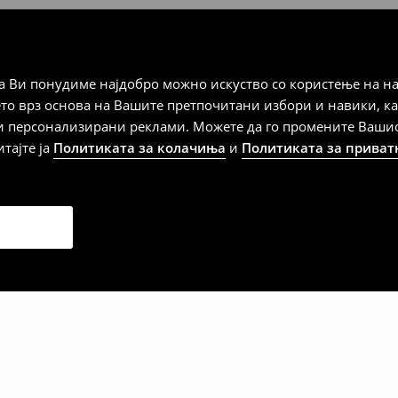
а плаќање
 Ви понудиме најдобро можно искуство со користење на на
ето врз основа на Вашите претпочитани избори и навики, к
и персонализирани реклами. Можете да го промените Вашиот 
итајте ја
Политиката за колачиња
и
Политиката за приват
дена од тој датум да се
 несоодветни производи. Ако
на артиклите, тоа може да го
 така, производот може да
о ваш избор (трошокот и
е вие).