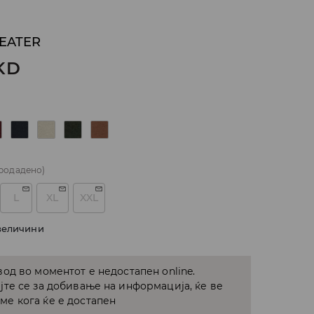
EATER
KD
родадено)
L
XL
XXL
величини
од во моментот е недостапен online.
јте се за добивање на информација, ќе ве
е кога ќе е достапен