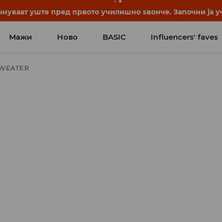
нуваат уште пред првото училишно ѕвонче. Започни ја уч
Мажи
Ново
BASIC
Influencers' faves
SWEATER