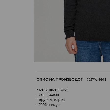
ОПИС НА ПРОИЗВОДОТ
7527W-99M
регуларен крој
долг ракав
кружен изрез
100% памук