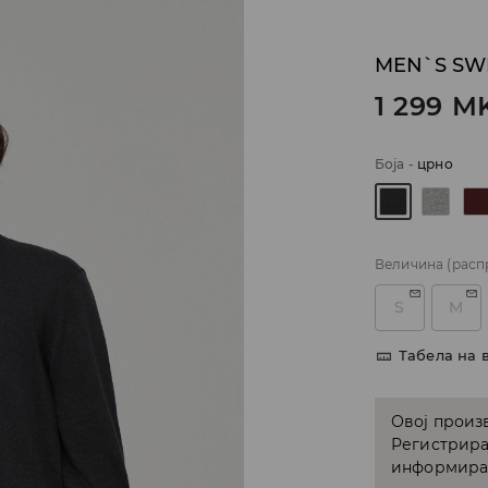
MEN`S SW
1 299
M
Боја
-
црно
Величина
(расп
S
M
Табела на 
Овој произв
Регистрира
информирам