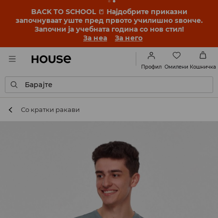
BACK TO SCHOOL
📒
Најдобрите приказни
започнуваат уште пред првото училишно ѕвонче.
Започни ја учебната година со нов стил!
За неа
За него
Омилени
Профил
Кошничка
Барајте
Со кратки ракави