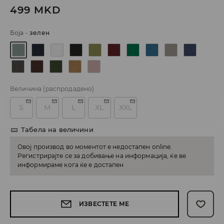
499
MKD
Боја
-
зелен
Величина
(распродадено)
S
M
L
XL
XXL
Табела на величини
Овој производ во моментот е недостапен online.
Регистрирајте се за добивање на информација, ќе ве
информираме кога ќе е достапен
ИЗВЕСТЕТЕ МЕ