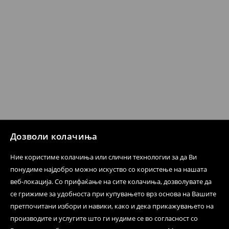
Политика на враќање
Кога ќе ја примите нарачката, имате 30 дена од тој
датум да се спроведе поврат на сите несакани или
несоодветни производи. Ако сакате да направите
бесплатен поврат на артиклите, тоа може да го
направите во нашите продавници. Исто така,
производот може да го вратите со начинот на
испораката по ваш избор (трошокот и одговорноста
при оваа опција ја сносите вие).
⟶
Политика на поврат
Дозволи колачиња
Ние користиме колачиња или слични технологии за да Ви
понудиме најдобро можно искуство со користење на нашата
веб-локација. Со прифаќање на сите колачиња, дозволувате да
се грижиме за удобноста при купувањето врз основа на Вашите
претпочитани избори и навики, како и дека прикажувањето на
производите и услугите што ги нудиме се во согласност со