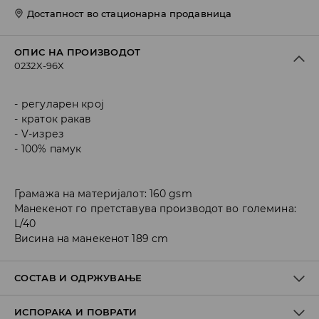
Достапност во стационарна продавница
ОПИС НА ПРОИЗВОДОТ
0232X-96X
регуларен крој
краток ракав
V-изрез
100% памук
Грамажа на материјалот: 160 gsm
Манекенот го претставува производот во големина:
L/40
Висина на манекенот 189 cm
СОСТАВ И ОДРЖУВАЊЕ
ИСПОРАКА И ПОВРАТИ
100% ПАМУК