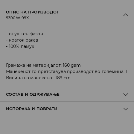
ОПИС НА ПРОИЗВОДОТ
9390W-99X
опуштен фазон
краток ракав
100% памук
Грамажа на материјалот: 160 gsm
Манекенот го претставува производот во големина: L
Висина на манекенот 189 cm
СОСТАВ И ОДРЖУВАЊЕ
ИСПОРАКА И ПОВРАТИ
Материјал I
:
100% COTTON
MACHINE WASH AT MAX.TEMP. 30° C - NORMAL PROCESS
Политика на испорака
DO NOT BLEACH