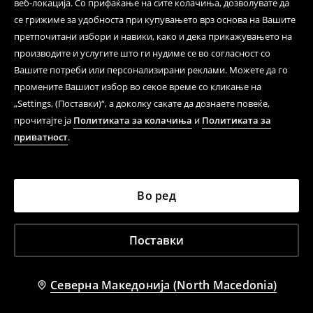
веб-локација. Со прифаќање на сите колачиња, дозволувате да
се грижиме за удобноста при купувањето врз основа на Вашите
претпочитани избори и навики, како и дека прикажувањето на
производите и услугите што ги нудиме се во согласност со
Вашите потреби или персонализирани реклами. Можете да го
промените Вашиот избор во секое време со кликање на
„Settings, (Поставки)“, а доколку сакате да дознаете повеќе,
прочитајте ја
Политиката за колачиња
и
Политиката за
приватност
.
Во ред
Поставки
Северна Македонија (North Macedonia)