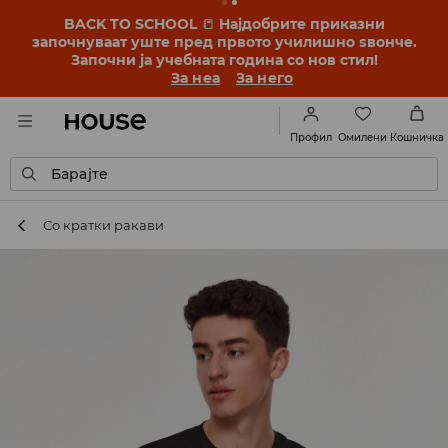
BACK TO SCHOOL
📒
Најдобрите приказни
започнуваат уште пред првото училишно ѕвонче.
Започни ја учебната година со нов стил!
За неа
За него
Омилени
Профил
Кошничка
Барајте
Со кратки ракави