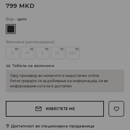
799
MKD
Боја
-
црно
Величина
(распродадено)
S
M
L
XL
XXL
Табела на величини
Овој производ во моментот е недостапен online.
Регистрирајте се за добивање на информација, ќе ве
информираме кога ќе е достапен
ИЗВЕСТЕТЕ МЕ
Достапност во стационарна продавница