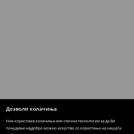
датум да се спроведе поврат на сите несакани или
несоодветни производи. Ако сакате да направите
бесплатен поврат на артиклите, тоа може да го
направите во нашите продавници. Исто така,
производот може да го вратите со начинот на
испораката по ваш избор (трошокот и одговорноста
при оваа опција ја сносите вие).
⟶
Политика на поврат
Дозволи колачиња
Ние користиме колачиња или слични технологии за да Ви
понудиме најдобро можно искуство со користење на нашата