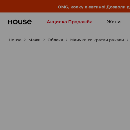
BACK TO SCHOOL
📒
Најдобрите приказни започ
Акциска Продажба
Жени
House
Мажи
Облека
Маички со кратки ракави