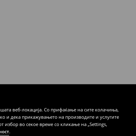
шата веб-локација. Со прифаќање на сите колачиња,
ако и дека прикажувањето на производите и услугите
избор во секое време со кликање на „Settings,
ност
.