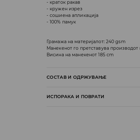
краток ракав
кружен изрез
сошиена апликација
100% памук
Грамажа на материјалот: 240 gsm
Манекенот го претставува производот 
Висина на манекенот 185 cm
СОСТАВ И ОДРЖУВАЊЕ
Материјал I
:
100% COTTON
ИСПОРАКА И ПОВРАТИ
MACHINE WASH AT MAX.TEMP. 30° C - 
Политика на испорака
DO NOT BLEACH
Преземање во продавница
DO NOT TUMBLE DRY
БЕСПЛАТНО
7-14 работни дена