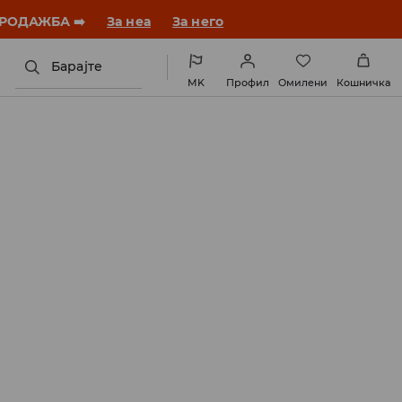
ебната година со нов стил!
За неа
За него
Барајте
MK
Профил
Омилени
Кошничка