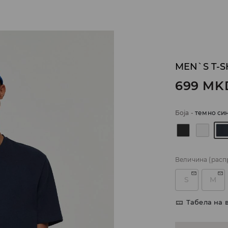
MEN`S T-S
699
MK
Боја
-
темно си
Величина
(расп
S
M
Табела на 