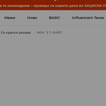
нуваат уште пред првото училишно ѕвонче. Започни ја уч
Мажи
Ново
BASIC
Influencers' faves
Со кратки ракави
MEN`S T-SHIRT