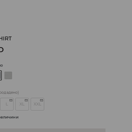
HIRT
D
но
родадено)
L
XL
XXL
величини