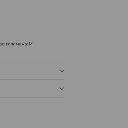
во големина: M
NORMAL PROCESS