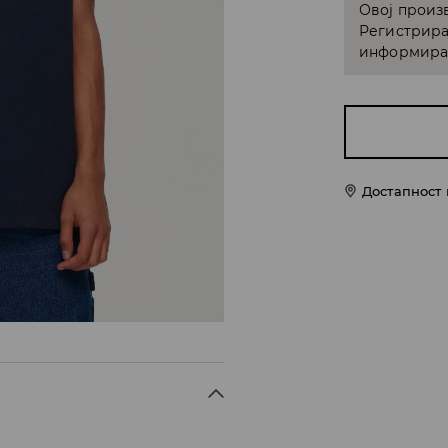
Овој произв
Регистрира
информирам
Достапност