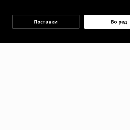
го вратите со начинот на испораката п
одговорноста при оваа опција ја сносит
⟶
Политика на поврат
Поставки
Во ред
Препорачани
-17%