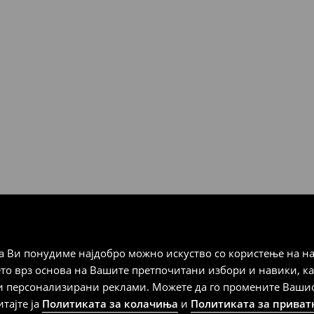
STEAM
Мик Мик (online плаќање)
 Мик Мик (плаќање при
а плаќање
 Ви понудиме најдобро можно искуство со користење на на
дена од тој датум да се
ето врз основа на Вашите претпочитани избори и навики, к
 несоодветни производи. Ако
и персонализирани реклами. Можете да го промените Вашиот 
на артиклите, тоа може да го
итајте ја
Политиката за колачиња
и
Политиката за приват
 така, производот може да