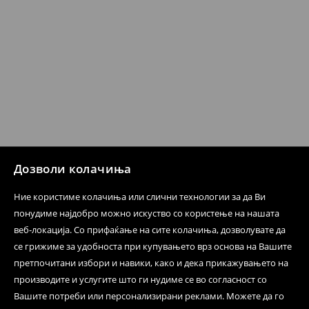
испораката по ваш избор (трошокот и одговорноста
при оваа опција ја сносите вие).
⟶
Политика на поврат
Дозволи колачиња
Ние користиме колачиња или слични технологии за да Ви
понудиме најдобро можно искуство со користење на нашата
веб-локација. Со прифаќање на сите колачиња, дозволувате да
се грижиме за удобноста при купувањето врз основа на Вашите
претпочитани избори и навики, како и дека прикажувањето на
производите и услугите што ги нудиме се во согласност со
Вашите потреби или персонализирани реклами. Можете да го