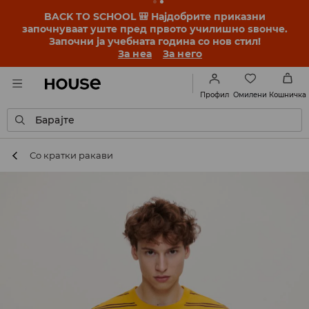
BACK TO SCHOOL 🎒 Најдобрите приказни
започнуваат уште пред првото училишно ѕвонче.
Започни ја учебната година со нов стил!
За неа
За него
Омилени
Профил
Кошничка
Барајте
Со кратки ракави