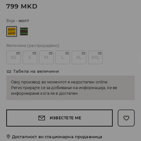
799
MKD
Боја
-
жолт
Величина
(распродадено)
XS
S
M
L
XL
XXL
Табела на величини
Овој производ во моментот е недостапен online.
Регистрирајте се за добивање на информација, ќе ве
информираме кога ќе е достапен
ИЗВЕСТЕТЕ МЕ
Достапност во стационарна продавница