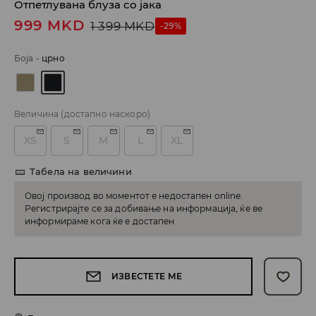
Отпетлувана блуза со јака
999
MKD
1 399
MKD
-29%
Боја
-
црно
Величина
(достапно наскоро)
XS
S
M
L
XL
Табела на величини
Овој производ во моментот е недостапен online.
Регистрирајте се за добивање на информација, ќе ве
информираме кога ќе е достапен
ИЗВЕСТЕТЕ МЕ