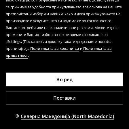
веб-локација. Со прифаќање на сите колачиња, дозволувате да
се грижиме за удобноста при купувањето врз основа на Вашите
претпочитани избори и навики, како и дека прикажувањето на
производите и услугите што ги нудиме се во согласност со
Вашите потреби или персонализирани реклами. Можете да го
промените Вашиот избор во секое време со кликање на
„Settings, (Поставки)“, а доколку сакате да дознаете повеќе,
прочитајте ја
Политиката за колачиња
и
Политиката за
приватност
.
Во ред
Поставки
Северна Македонија (North Macedonia)