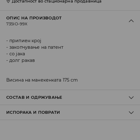
Достапност во стационарна продавница
ОПИС НА ПРОИЗВОДОТ
735IO-99X
припиен крој
закопчување на патент
со јака
долг ракав
Висина на манекенката 175 cm
СОСТАВ И ОДРЖУВАЊЕ
ИСПОРАКА И ПОВРАТИ
ПРВА ТКАЕНИНА
:
80% ПОЛИАМИД, 20% ЕЛАСТАН
ДА СЕ ПЕРЕ СО СЛИЧНИ БОИ
Политика на испорака
ДА НЕ СЕ ИЗБЕЛУВА