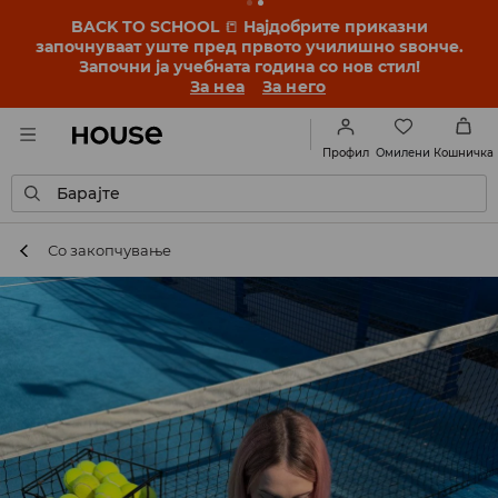
BACK TO SCHOOL
📒
Најдобрите приказни
започнуваат уште пред првото училишно ѕвонче.
Започни ја учебната година со нов стил!
За неа
За него
Омилени
Профил
Кошничка
Барајте
Со закопчување