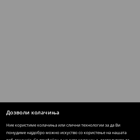
датум да се спроведе поврат на сите несакани или
несоодветни производи. Ако сакате да направите
бесплатен поврат на артиклите, тоа може да го
направите во нашите продавници. Исто така,
производот може да го вратите со начинот на
испораката по ваш избор (трошокот и одговорноста
при оваа опција ја сносите вие).
⟶
Политика на поврат
Дозволи колачиња
Ние користиме колачиња или слични технологии за да Ви
понудиме најдобро можно искуство со користење на нашата