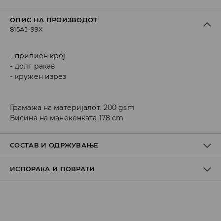
ОПИС НА ПРОИЗВОДОТ
815AJ-99X
припиен крој
долг ракав
кружен изрез
Грамажа на материјалот: 200 gsm
Висина на манекенката 178 cm
СОСТАВ И ОДРЖУВАЊЕ
ИСПОРАКА И ПОВРАТИ
Материјал I
:
95% COTTON, 5% ELASTANE
MACHINE WASH AT MAX.TEMP. 30° C - MILD PROCESS
Политика на испорака
DO NOT BLEACH
Преземање во продавница