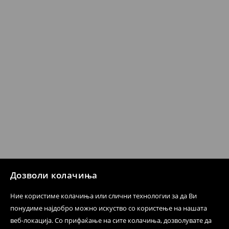
несоодветни производи. Ако сакате да направите
бесплатен поврат на артиклите, тоа може да го
направите во нашите продавници. Исто така,
производот може да го вратите со начинот на
испораката по ваш избор (трошокот и одговорноста
при оваа опција ја сносите вие).
⟶
Политика на поврат
Дозволи колачиња
Ние користиме колачиња или слични технологии за да Ви
понудиме најдобро можно искуство со користење на нашата
веб-локација. Со прифаќање на сите колачиња, дозволувате да