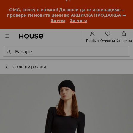
OMG, колку е евтино! Дозволи да те изненадиме –
провери ги новите цени во АКЦИСКА ПРОДАЖБА ➡️
За неа
За него
Омилени
Профил
Кошничка
Барајте
Со долги ракави