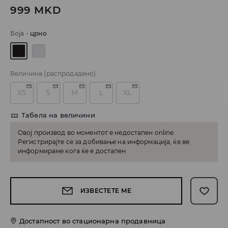
999
MKD
Боја
-
црно
Величина
(распродадено)
XS
S
M
L
XL
Табела на величини
Овој производ во моментот е недостапен online.
Регистрирајте се за добивање на информација, ќе ве
информираме кога ќе е достапен
ИЗВЕСТЕТЕ МЕ
Достапност во стационарна продавница