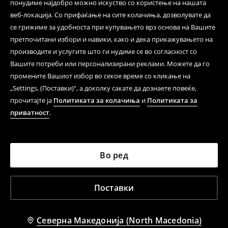
понудиме најдобро можно искуство со користење на нашата
веб-локација. Со прифаќање на сите колачиња, дозволувате да
се грижиме за удобноста при купувањето врз основа на Вашите
претпочитани избори и навики, како и дека прикажувањето на
производите и услугите што ги нудиме се во согласност со
Вашите потреби или персонализирани реклами. Можете да го
промените Вашиот избор во секое време со кликање на
„Settings, (Поставки)“, а доколку сакате да дознаете повеќе,
прочитајте ја
Политиката за колачиња
и
Политиката за
приватност
.
Во ред
Поставки
Северна Македонија (North Macedonia)