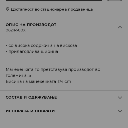
Достапност во стационарна продавница
ОПИС НА ПРОИЗВОДОТ
062IR-00X
со висока содржина на вискоза
прилагодлива ширина
Манекенката го претставува производот во
големина: S
Висина на манекенката 174 cm
СОСТАВ И ОДРЖУВАЊЕ
ИСПОРАКА И ПОВРАТИ
ПРВА ТКАЕНИНА
:
100% ВИСКОЗА
ДА СЕ ПЕРЕ ОДДЕЛНО ИЛИ СО СЛИЧНИ БОИ
Политика на испорака