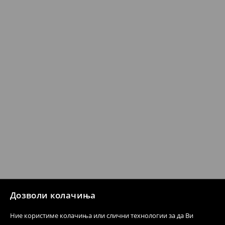
Кога ќе ја примите нарачката, имате 30 дена од тој
датум да се спроведе поврат на сите несакани или
несоодветни производи. Ако сакате да направите
бесплатен поврат на артиклите, тоа може да го
направите во нашите продавници. Исто така,
производот може да го вратите со начинот на
испораката по ваш избор (трошокот и одговорноста
при оваа опција ја сносите вие).
⟶
Политика на поврат
Дозволи колачиња
Ние користиме колачиња или слични технологии за да Ви