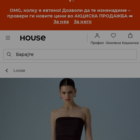
OMG, колку е евтино! Дозволи да те изненадиме –
провери ги новите цени во АКЦИСКА ПРОДАЖБА ➡️
За неа
За него
Омилени
Профил
Кошничка
Барајте
Loose