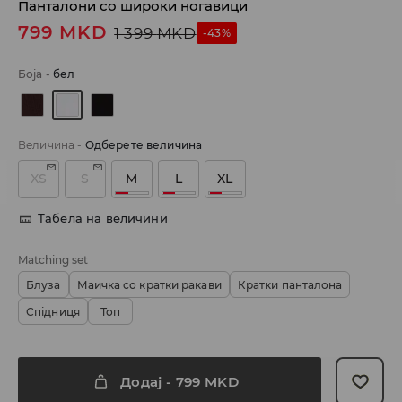
Панталони со широки ногавици
799
MKD
1 399
MKD
-43%
Боја
-
бел
Величина
-
Одберете величина
XS
S
M
L
XL
Табела на величини
Matching set
Блуза
Маичка со кратки ракави
Кратки панталона
Спідниця
Топ
Додај
-
799
MKD