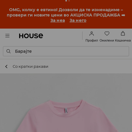
OMG, колку е евтино! Дозволи да те изненадиме –
провери ги новите цени во АКЦИСКА ПРОДАЖБА ➡️
За неа
За него
Омилени
Профил
Кошничка
Барајте
Со кратки ракави