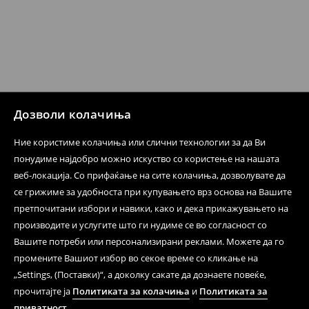
несоодветни производи. Ако сакате да направите
бесплатен поврат на артиклите, тоа може да го
направите во нашите продавници. Исто така,
производот може да го вратите со начинот на
испораката по ваш избор (трошокот и одговорноста
при оваа опција ја сносите вие).
⟶
Политика на поврат
Дозволи колачиња
Ние користиме колачиња или слични технологии за да Ви
понудиме најдобро можно искуство со користење на нашата
веб-локација. Со прифаќање на сите колачиња, дозволувате да
се грижиме за удобноста при купувањето врз основа на Вашите
претпочитани избори и навики, како и дека прикажувањето на
производите и услугите што ги нудиме се во согласност со
Вашите потреби или персонализирани реклами. Можете да го
промените Вашиот избор во секое време со кликање на
„Settings, (Поставки)“, а доколку сакате да дознаете повеќе,
прочитајте ја
Политиката за колачиња
и
Политиката за
приватност
.