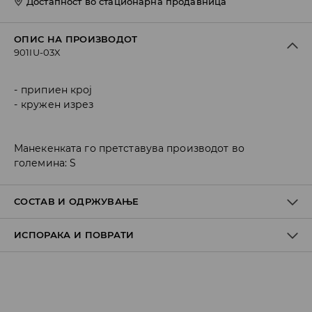
Достапност во стационарна продавница
ОПИС НА ПРОИЗВОДОТ
901IU-03X
припиен крој
кружен изрез
Манекенката го претставува производот во
големина: S
СОСТАВ И ОДРЖУВАЊЕ
ИСПОРАКА И ПОВРАТИ
ПРВА ТКАЕНИНА
:
93% ПОЛИЕСТЕР, 7% ЕЛАСТАН
ДА СЕ ПЕРЕ СО СЛИЧНИ БОИ
Политика на испорака
ДА НЕ СЕ ИЗБЕЛУВА
Преземање во продавница
ДА НЕ СЕ ПЕГЛА