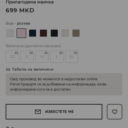
Прилагодена маичка
699
MKD
Боја
-
розева
Величина
(достапно наскоро)
XS
S
M
L
XL
Табела на величини
Овој производ во моментот е недостапен online.
Регистрирајте се за добивање на информација, ќе ве
информираме кога ќе е достапен
ИЗВЕСТЕТЕ МЕ