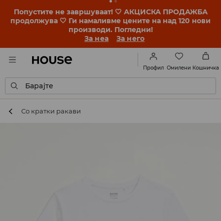
BACK TO SCHOOL 🎒 Најдобрите приказни
започнуваат уште пред првото училишно ѕвонче.
Започни ја учебната година со нов стил!
За неа
За него
Омилени
Профил
Кошничка
Барајте
Со кратки ракави