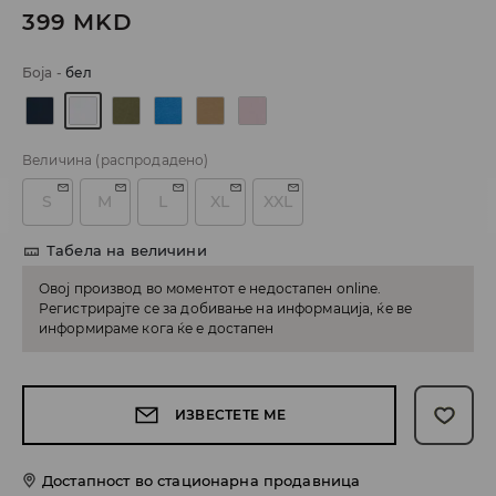
399
MKD
Боја
-
бел
Величина
(распродадено)
S
M
L
XL
XXL
Табела на величини
Овој производ во моментот е недостапен online.
Регистрирајте се за добивање на информација, ќе ве
информираме кога ќе е достапен
ИЗВЕСТЕТЕ МЕ
Достапност во стационарна продавница