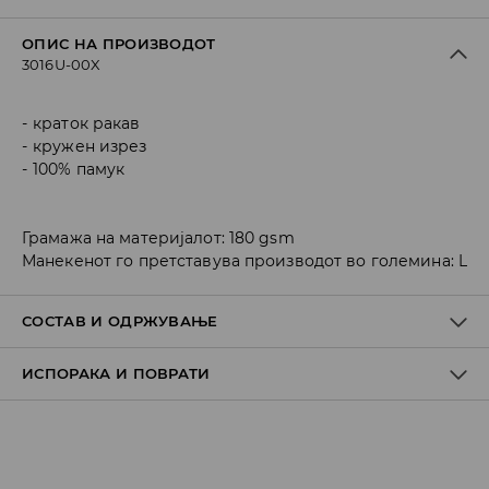
ОПИС НА ПРОИЗВОДОТ
3016U-00X
краток ракав
кружен изрез
100% памук
Грамажа на материјалот: 180 gsm
Манекенот го претставува производот во големина: L
СОСТАВ И ОДРЖУВАЊЕ
ИСПОРАКА И ПОВРАТИ
Материјал I
:
95% COTTON, 5% ELASTANE
MACHINE WASH AT MAX.TEMP. 30° C - NORMAL PROCESS
Политика на испорака
DO NOT BLEACH
Преземање во продавница