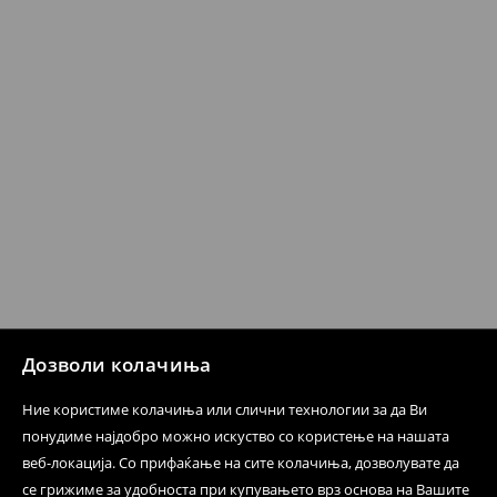
несоодветни производи. Ако сакате да направите
бесплатен поврат на артиклите, тоа може да го
направите во нашите продавници. Исто така,
производот може да го вратите со начинот на
испораката по ваш избор (трошокот и одговорноста
при оваа опција ја сносите вие).
⟶
Политика на поврат
Дозволи колачиња
Ние користиме колачиња или слични технологии за да Ви
понудиме најдобро можно искуство со користење на нашата
веб-локација. Со прифаќање на сите колачиња, дозволувате да
се грижиме за удобноста при купувањето врз основа на Вашите