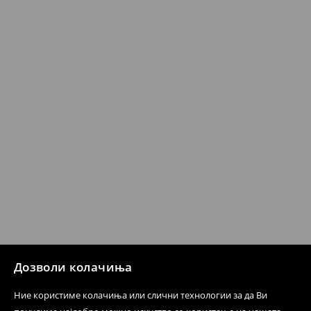
Кога ќе ја примите нарачката, имате 30 дена од тој
датум да се спроведе поврат на сите несакани или
несоодветни производи. Ако сакате да направите
бесплатен поврат на артиклите, тоа може да го
направите во нашите продавници. Исто така,
производот може да го вратите со начинот на
испораката по ваш избор (трошокот и одговорноста
при оваа опција ја сносите вие).
⟶
Политика на поврат
Дозволи колачиња
Ние користиме колачиња или слични технологии за да Ви