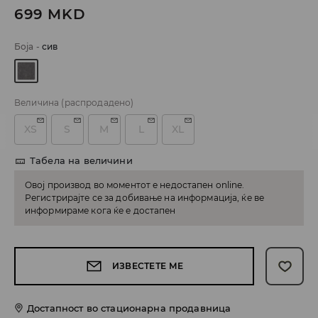
699
MKD
Боја
-
сив
Величина
(распродадено)
XS
S
M
L
XL
Табела на величини
Овој производ во моментот е недостапен online.
Регистрирајте се за добивање на информација, ќе ве
информираме кога ќе е достапен
ИЗВЕСТЕТЕ МЕ
Достапност во стационарна продавница