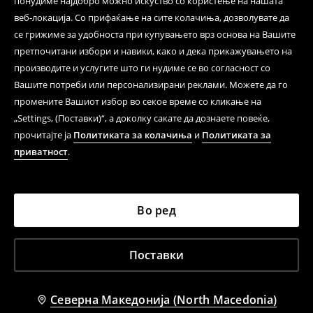
понудиме најдобро можно искуство со користење на нашата
веб-локација. Со прифаќање на сите колачиња, дозволувате да
се грижиме за удобноста при купувањето врз основа на Вашите
претпочитани избори и навики, како и дека прикажувањето на
производите и услугите што ги нудиме се во согласност со
Вашите потреби или персонализирани реклами. Можете да го
промените Вашиот избор во секое време со кликање на
„Settings, (Поставки)“, а доколку сакате да дознаете повеќе,
прочитајте ја
Политиката за колачиња
и
Политиката за
приватност
.
Во ред
Поставки
Северна Македонија (North Macedonia)