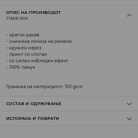
ОПИС НА ПРОИЗВОДОТ
713AB-90X
краток ракав
снижена линија на рамена
кружен изрез
принт со слоган
со силен избледен ефект
100% памук
Грамажа на материјалот: 150 gsm
СОСТАВ И ОДРЖУВАЊЕ
ИСПОРАКА И ПОВРАТИ
Материјал I
:
100% COTTON
MACHINE WASH AT MAX.TEMP. 30° C - MILD PROCESS
Политика на испорака