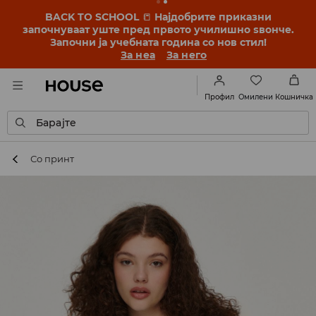
BACK TO SCHOOL
📒
Најдобрите приказни
започнуваат уште пред првото училишно ѕвонче.
Започни ја учебната година со нов стил!
За неа
За него
Омилени
Профил
Кошничка
Барајте
Со принт