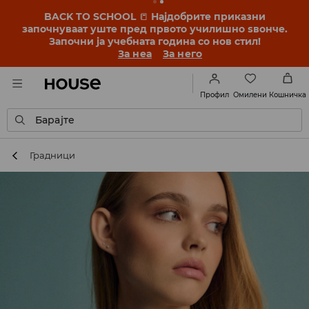
BACK TO SCHOOL
📒
Најдобрите приказни
започнуваат уште пред првото училишно ѕвонче.
Започни ја учебната година со нов стил!
За неа
За него
Омилени
Профил
Кошничка
Барајте
Градници