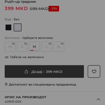
Push-up градник
399
MKD
599
MKD
-33%
Боја
-
бел
Величина
-
Одберете величина
XS
S
M
L
XL
Табела на величини
Додај
-
399
MKD
Достапност во стационарна продавница
ОПИС НА ПРОИЗВОДОТ
409IR-00X