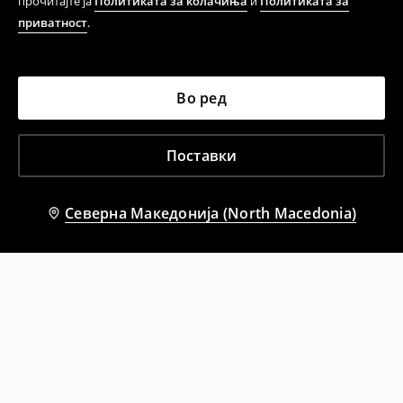
прочитајте ја
Политиката за колачиња
и
Политиката за
приватност
.
Во ред
Поставки
Северна Македонија (North Macedonia)