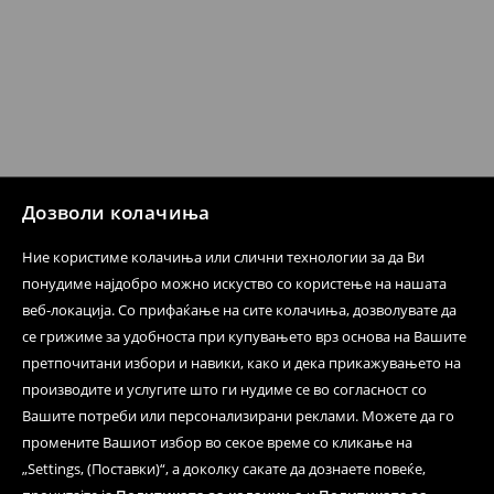
259 MKD
7-14 работни дена
⟶
Детални информации за испорака
⟶
Детални информации за начините на плаќање
Политика на враќање
Кога ќе ја примите нарачката, имате 30 дена од тој
Дозволи колачиња
датум да се спроведе поврат на сите несакани или
несоодветни производи. Ако сакате да направите
Ние користиме колачиња или слични технологии за да Ви
бесплатен поврат на артиклите, тоа може да го
понудиме најдобро можно искуство со користење на нашата
направите во нашите продавници. Исто така,
веб-локација. Со прифаќање на сите колачиња, дозволувате да
производот може да го вратите со начинот на
се грижиме за удобноста при купувањето врз основа на Вашите
испораката по ваш избор (трошокот и одговорноста
при оваа опција ја сносите вие).
претпочитани избори и навики, како и дека прикажувањето на
⟶
Политика на поврат
производите и услугите што ги нудиме се во согласност со
Вашите потреби или персонализирани реклами. Можете да го
промените Вашиот избор во секое време со кликање на
„Settings, (Поставки)“, а доколку сакате да дознаете повеќе,