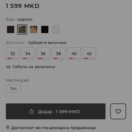
1 599
MKD
Боја
-
шарено
Величина
-
Одберете величина
32
34
36
38
40
42
Табела на величини
Matching set
Топ
Додај
-
1 599
MKD
Достапност во стационарна продавница