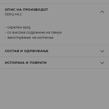
ОПИС НА ПРОИЗВОДОТ
333IQ-MLC
скратен крој
со висока содржина на памук
закопчување на копчиња
СОСТАВ И ОДРЖУВАЊЕ
ИСПОРАКА И ПОВРАТИ
ПРВА ТКАЕНИНА
:
98% ПАМУК, 2% ЕЛАСТАН
Политика на испорака
Преземање во продавница
БЕСПЛАТНО
7-14 работни дена
Локација за подигнување на пратки
239 MKD