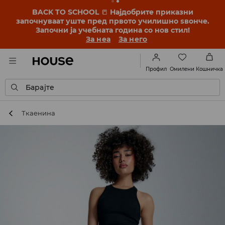
BACK TO SCHOOL
📒
Најдобрите приказни
започнуваат уште пред првото училишно ѕвонче.
Започни ја учебната година со нов стил!
За неа
За него
Омилени
Профил
Кошничка
Барајте
Ткаенина