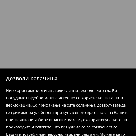
испораката по ваш избор (трошокот и одговорноста
при оваа опција ја сносите вие).
⟶
Политика на поврат
Дозволи колачиња
Ние користиме колачиња или слични технологии за да Ви
понудиме најдобро можно искуство со користење на нашата
веб-локација. Со прифаќање на сите колачиња, дозволувате да
се грижиме за удобноста при купувањето врз основа на Вашите
претпочитани избори и навики, како и дека прикажувањето на
производите и услугите што ги нудиме се во согласност со
Вашите потреби или персонализирани реклами. Можете да го