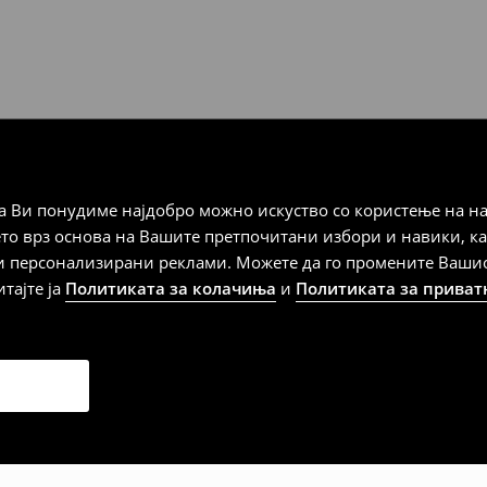
а плаќање
 Ви понудиме најдобро можно искуство со користење на на
дена од тој датум да се
ето врз основа на Вашите претпочитани избори и навики, к
 несоодветни производи. Ако
и персонализирани реклами. Можете да го промените Вашиот 
на артиклите, тоа може да го
итајте ја
Политиката за колачиња
и
Политиката за приват
 така, производот може да
о ваш избор (трошокот и
е вие).