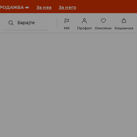
ебната година со нов стил!
За неа
За него
Барајте
MK
Профил
Омилени
Кошничка