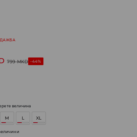
ОДАЖБА
D
-44%
799
MKD
ерете величина
M
L
XL
величини