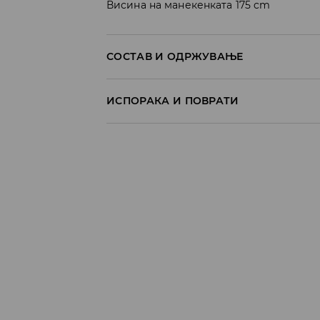
Висина на манекенката 175 cm
СОСТАВ И ОДРЖУВАЊЕ
ИСПОРАКА И ПОВРАТИ
Политика на испорака
Преземање во продавница
БЕСПЛАТНО
7-14 работни дена
Локација за подигнување на пратки
239 MKD
7-14 работни дена
Логистички провајдер Милшпед/курир 
249 MKD
7-14 работни дена
Логистички провајдер Милшпед/курир
испорака)