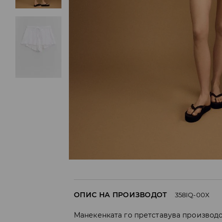
ОПИС НА ПРОИЗВОДОТ
358IQ-00X
Манекенката го претставува производо