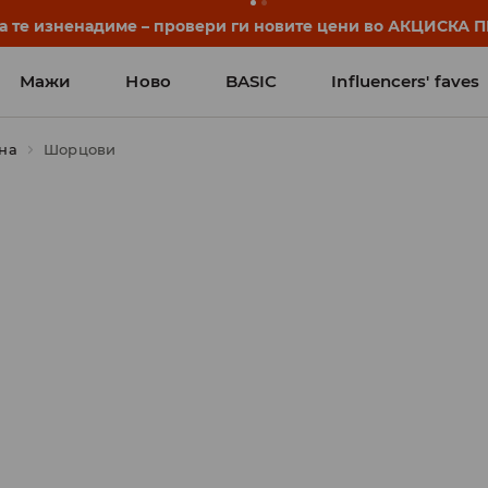
нуваат уште пред првото училишно ѕвонче. Започни ја уч
Мажи
Ново
BASIC
Influencers' faves
на
Шорцови