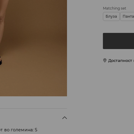
Matching set
Блуза
Пант
Достапност
т во големина: S