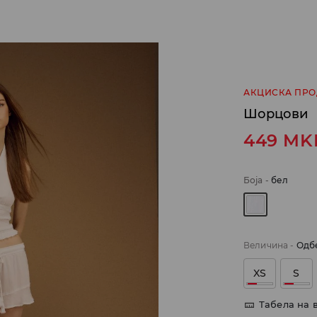
АКЦИСКА ПР
Шорцови
449
MK
Боја
-
бел
Величина
-
Одб
XS
S
Табела на 