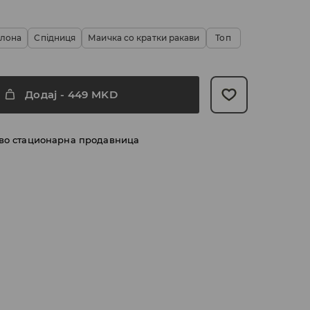
алона
Спідниця
Маичка со кратки ракави
Топ
Додај
-
449
MKD
 во стационарна продавница