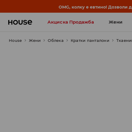
BACK TO SCHOOL
📒
Најдобрите приказни започ
Акциска Продажба
Жени
House
Жени
Облека
Кратки панталони
Ткаени