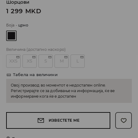
Шорцови
1 299
MKD
Боја
-
црно
Величина
(достапно наскоро)
XXS
XS
S
M
L
Табела на величини
Овој производ во моментот е недостапен online.
Регистрирајте се за добивање на информација, ќе ве
информираме кога ќе е достапен
ИЗВЕСТЕТЕ МЕ