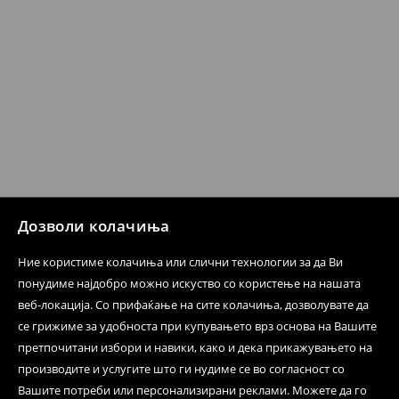
испораката по ваш избор (трошокот и одговорноста
при оваа опција ја сносите вие).
⟶
Политика на поврат
Дозволи колачиња
Ние користиме колачиња или слични технологии за да Ви
понудиме најдобро можно искуство со користење на нашата
веб-локација. Со прифаќање на сите колачиња, дозволувате да
се грижиме за удобноста при купувањето врз основа на Вашите
претпочитани избори и навики, како и дека прикажувањето на
производите и услугите што ги нудиме се во согласност со
Вашите потреби или персонализирани реклами. Можете да го