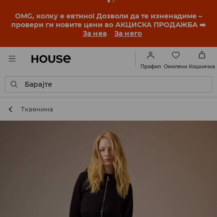
BACK TO SCHOOL
📒
Најдобрите приказни
започнуваат уште пред првото училишно ѕвонче.
Започни ја учебната година со нов стил!
За неа
За него
Омилени
Профил
Кошничка
Барајте
Ткаенина