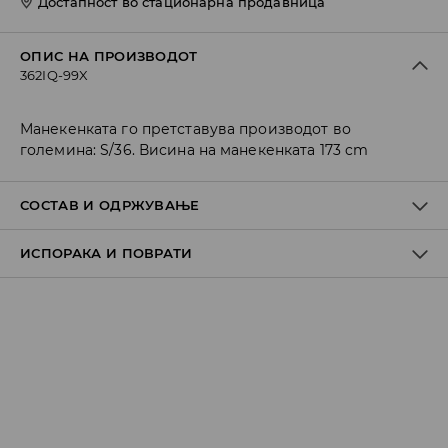
Достапност во стационарна продавница
ОПИС НА ПРОИЗВОДОТ
362IQ-99X
Манекенката го претставува производот во
големина: S/36. Висина на манекенката 173 cm
СОСТАВ И ОДРЖУВАЊЕ
ИСПОРАКА И ПОВРАТИ
ПРВА ТКАЕНИНА
:
95% ПАМУК, 5% ЕЛАСТАН
ПРЕОБЛИКУВАЊЕ И СУВА ЛИНИЈА
Политика на испорака
Преземање во продавница
БЕСПЛАТНО
7-14 работни дена
Локација за подигнување на пратки
239 MKD