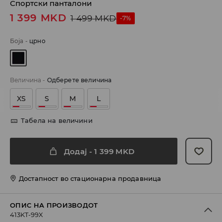
Спортски панталони
1 399
MKD
1 499
MKD
-7%
Боја
-
црно
Величина
-
Одберете величина
XS
S
M
L
Табела на величини
Додај
-
1 399
MKD
Достапност во стационарна продавница
ОПИС НА ПРОИЗВОДОТ
413KT-99X