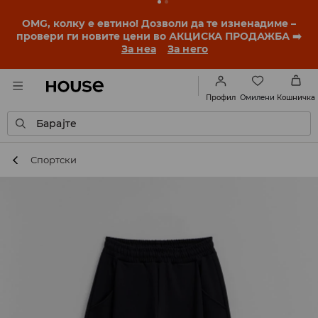
OMG, колку е евтино! Дозволи да те изненадиме –
провери ги новите цени во АКЦИСКА ПРОДАЖБА ➡️
За неа
За него
Омилени
Профил
Кошничка
Барајте
Спортски