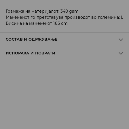
Грамажа на материјалот: 340 gsm
Манекенот го претставува производот во големина: L
Висина на манекенот 185 cm
СОСТАВ И ОДРЖУВАЊЕ
ИСПОРАКА И ПОВРАТИ
60% ПАМУК, 40% ПОЛИЕСТЕР
Политика на испорака
Преземање во продавница
БЕСПЛАТНО
7-14 работни дена
Локација за подигнување на пратки
239 MKD
7-14 работни дена
Логистички провајдер Милшпед/курир Мик Мик
(online плаќање)