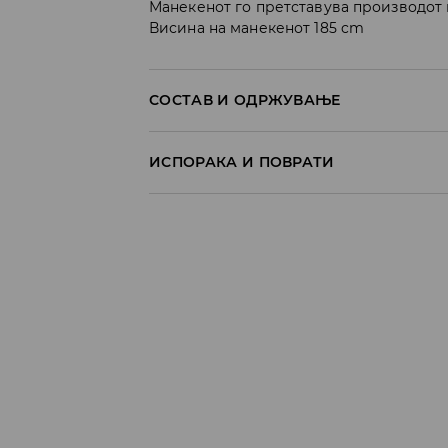
Манекенот го претставува производот 
Висина на манекенот 185 cm
СОСТАВ И ОДРЖУВАЊЕ
60% ПАМУК, 40% ПОЛИЕСТЕР
ИСПОРАКА И ПОВРАТИ
Политика на испорака
Преземање во продавница
БЕСПЛАТНО
7-14 работни дена
Локација за подигнување на пратки
239 MKD
7-14 работни дена
Логистички провајдер Милшпед/курир 
249 MKD
7-14 работни дена
Логистички провајдер Милшпед/курир