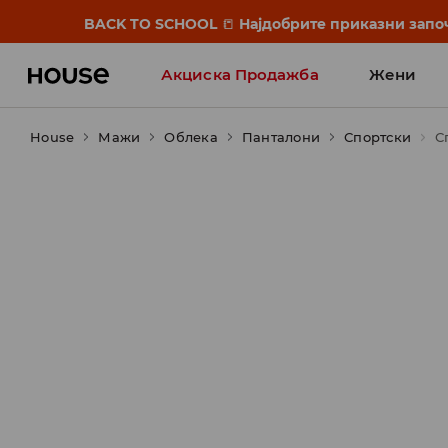
BACK TO SCHOOL
📒
Најдобрите приказни започ
Акциска Продажба
Жени
House
Мажи
Облека
Панталони
Спортски
С