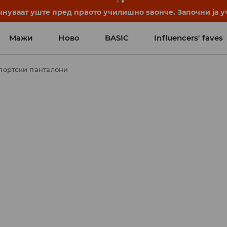
нуваат уште пред првото училишно ѕвонче. Започни ја уч
Мажи
Ново
BASIC
Influencers' faves
портски панталони