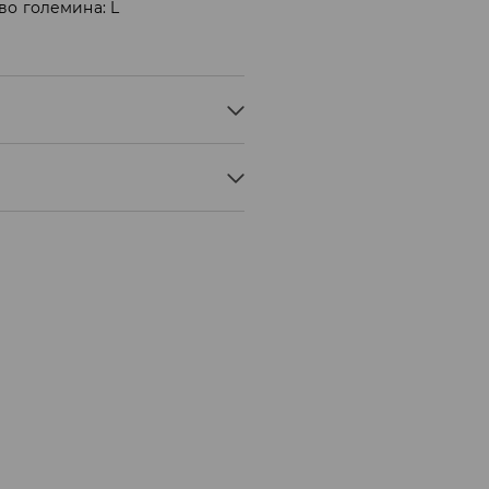
во големина: L
Мик Мик (online плаќање)
 Мик Мик (плаќање при