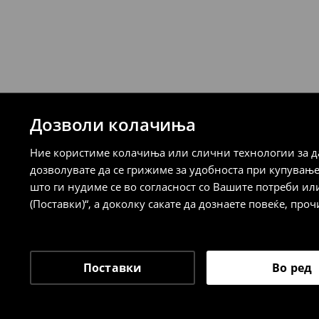
испорака)
259 MKD
7-14 работни дена
⟶
Детални информации за испорака
⟶
Детални информации за начините н
Дозволи колачиња
Политика на враќање
Ние користиме колачиња или слични технологии за да
Кога ќе ја примите нарачката, имате 30 
дозволувате да се грижиме за удобноста при купувањ
спроведе поврат на сите несакани или
што ги нудиме се во согласност со Вашите потреби ил
сакате да направите бесплатен поврат 
(Поставки)“, а доколку сакате да дознаете повеќе, проч
направите во нашите продавници. Исто
го вратите со начинот на испораката п
одговорноста при оваа опција ја сносит
⟶
Политика на поврат
Поставки
Во ред