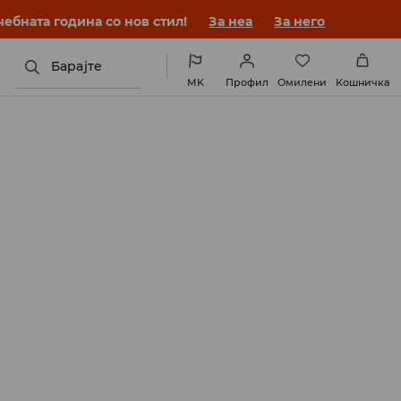
ебната година со нов стил!
За неа
За него
Барајте
MK
Профил
Омилени
Кошничка