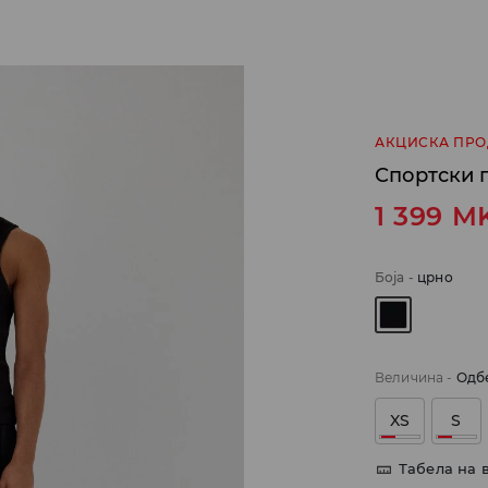
АКЦИСКА ПР
Спортски 
1 399
M
Боја
-
црно
Величина
-
Одб
XS
S
Табела на 