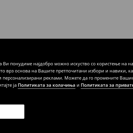
а плаќање
 Ви понудиме најдобро можно искуство со користење на на
дена од тој датум да се
ето врз основа на Вашите претпочитани избори и навики, к
 несоодветни производи. Ако
и персонализирани реклами. Можете да го промените Вашиот 
на артиклите, тоа може да го
итајте ја
Политиката за колачиња
и
Политиката за приват
 така, производот може да
о ваш избор (трошокот и
е вие).