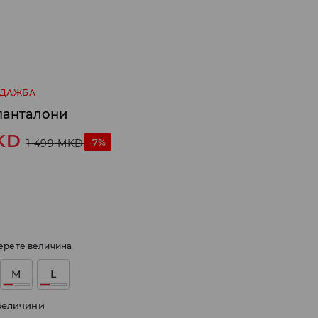
ОДАЖБА
панталони
KD
-7%
1 499
MKD
ерете величина
M
L
величини