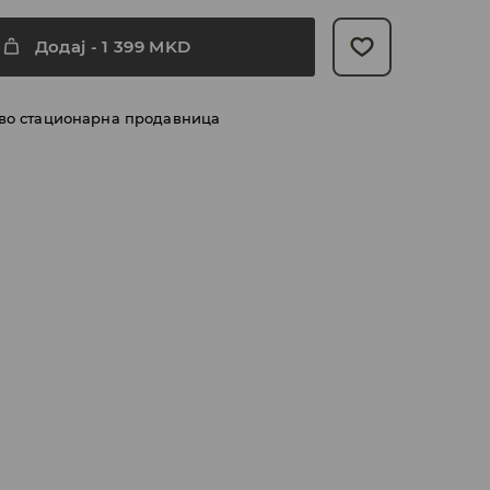
Додај
-
1 399
MKD
 во стационарна продавница