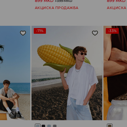
899 MKD
899 MKD
1 399 MKD
АКЦИСКА ПРОДАЖБА
АКЦИСКА
-71%
-33%