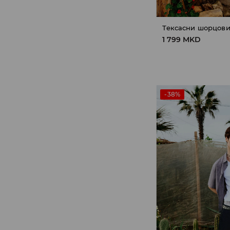
Тексасни шорцов
1 799 MKD
-38%