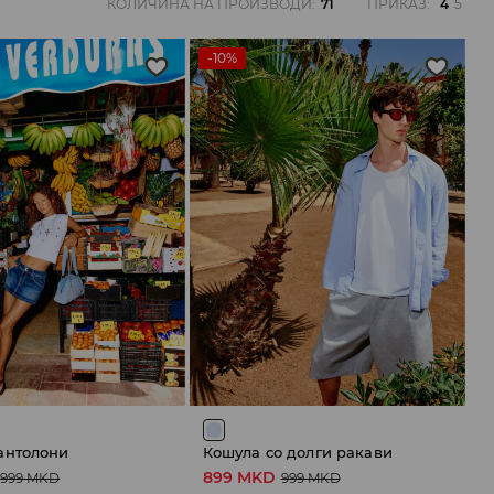
КОЛИЧИНА НА ПРОИЗВОДИ
:
71
ПРИКАЗ
:
4
5
-10%
антолони
Кошула со долги ракави
899 MKD
999 MKD
999 MKD