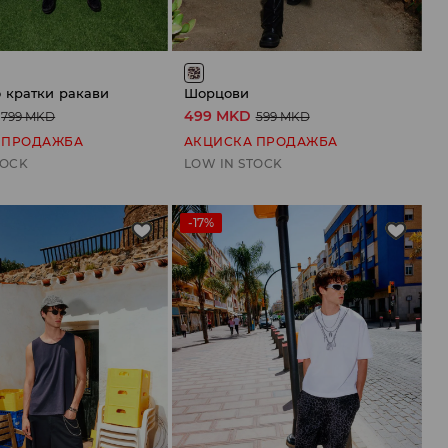
 кратки ракави
Шорцови
499 MKD
799 MKD
599 MKD
 ПРОДАЖБА
АКЦИСКА ПРОДАЖБА
TOCK
LOW IN STOCK
-17%