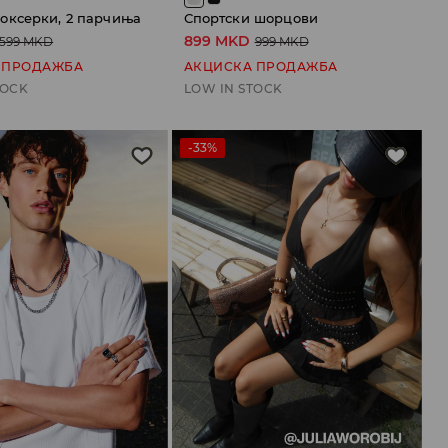
оксерки, 2 парчиња
Спортски шорцови
899 MKD
599 MKD
999 MKD
 ПРОДАЖБА
АКЦИСКА ПРОДАЖБА
TOCK
LOW IN STOCK
-33%