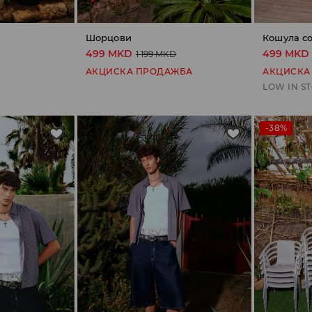
и
Шорцови
Кошула со
499 MKD
499 MKD
1 199 MKD
АКЦИСКА ПРОДАЖБА
АКЦИСКА
LOW IN S
-38%