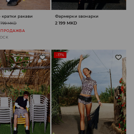
 кратки ракави
Фармерки ѕвонарки
2 199 MKD
799 MKD
 ПРОДАЖБА
TOCK
-17%