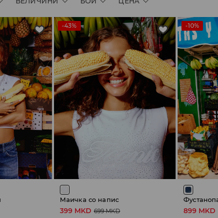
ВЕЛИЧИНИ
БОИ
ЦЕНА
-43%
-10%
и
Маичка со напис
Фустаноп
399 MKD
899 MKD
699 MKD