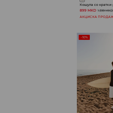
Кошула со кратки
899 MKD
1 399 MK
АКЦИСКА ПРОДА
-10%