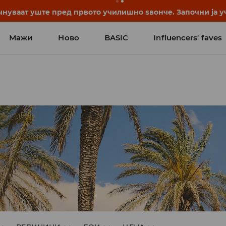
нуваат уште пред првото училишно ѕвонче. Започни ја уч
Мажи
Ново
BASIC
Influencers' faves