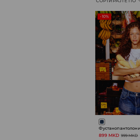
СОРТИРАЈТЕ ПО
-10%
Фустанопантолон
899 MKD
999 MKD