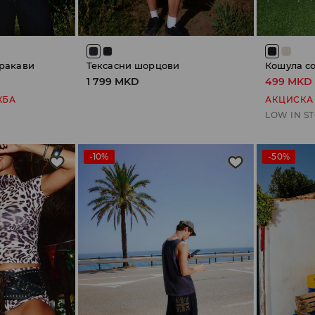
 ракави
Тексасни шорцови
Кошула со
1 799 MKD
499 MKD
ЖБА
АКЦИСКА
LOW IN S
-10%
-50%