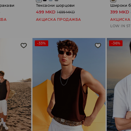
 ракави
Тексасни шорцови
Широки б
499 MKD
399 MKD
D
1 699 MKD
ЖБА
АКЦИСКА ПРОДАЖБА
АКЦИСКА
LOW IN S
-33%
-36%