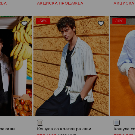
ЖБА
АКЦИСКА ПРОДАЖБА
АКЦИСКА
-36%
-10%
 ракави
Кошула со кратки ракави
Кошула со