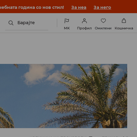
ебната година со нов стил!
За неа
За него
Барајте
MK
Профил
Омилени
Кошничка