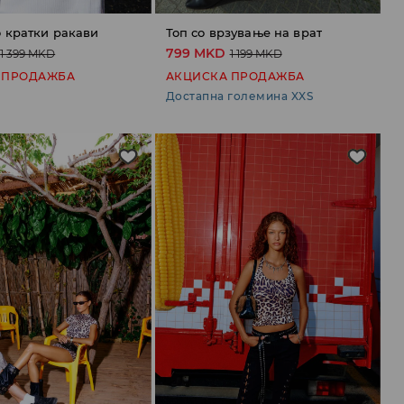
 кратки ракави
Топ со врзување на врат
799 MKD
1 399 MKD
1 199 MKD
 ПРОДАЖБА
АКЦИСКА ПРОДАЖБА
Достапна големина XXS