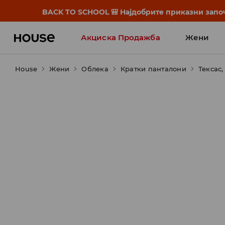
BACK TO SCHOOL 🎒 Најдобрите приказни започ
Акциска Продажба
Жени
House
Жени
Облека
Кратки панталони
Тексас