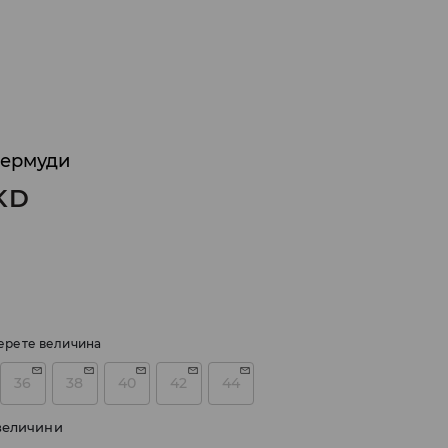
бермуди
KD
ерете величина
36
38
40
42
44
величини