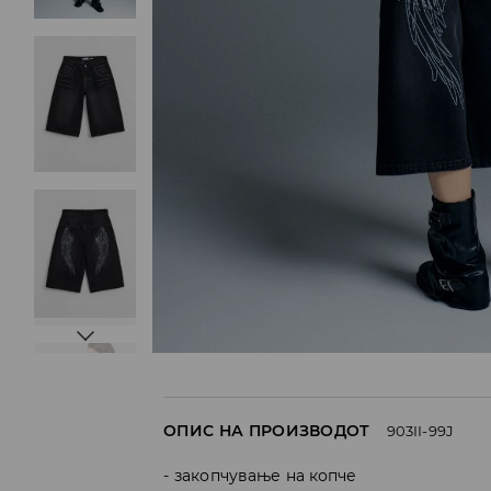
ОПИС НА ПРОИЗВОДОТ
903II-99J
закопчување на копче