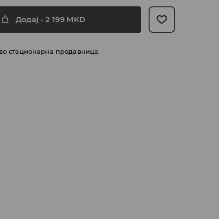
Додај
-
2 199
MKD
 во стационарна продавница