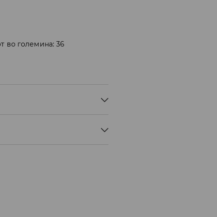
т во големина: 36
° C - МНОГУ БЛАГ ПРОЦЕС
ЊЕ