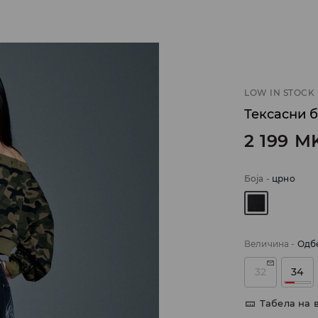
LOW IN STOCK
Тексасни 
2 199
M
Боја
-
црно
Величина
-
Одб
32
34
Табела на 