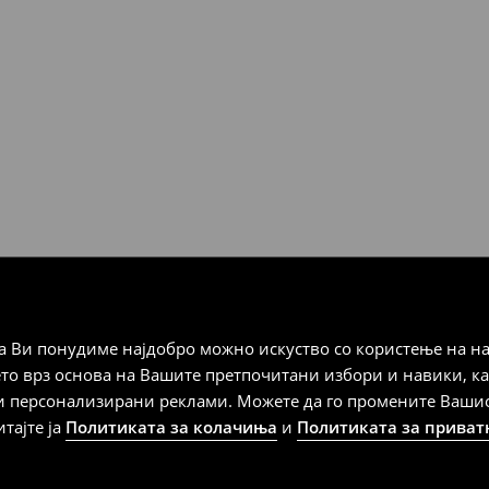
10 ° C.
Мик Мик (online плаќање)
 Мик Мик (плаќање при
а плаќање
 Ви понудиме најдобро можно искуство со користење на на
дена од тој датум да се
ето врз основа на Вашите претпочитани избори и навики, к
 несоодветни производи. Ако
и персонализирани реклами. Можете да го промените Вашиот 
на артиклите, тоа може да го
итајте ја
Политиката за колачиња
и
Политиката за приват
 така, производот може да
о ваш избор (трошокот и
е вие).