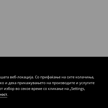
шата веб-локација. Со прифаќање на сите колачиња,
ако и дека прикажувањето на производите и услугите
избор во секое време со кликање на „Settings,
ност
.