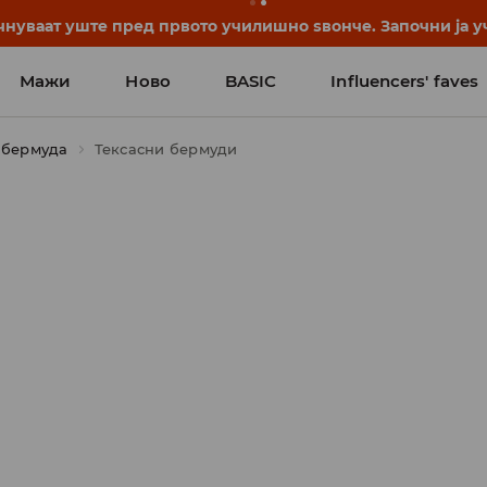
нуваат уште пред првото училишно ѕвонче. Започни ја уч
Мажи
Ново
BASIC
Influencers' faves
, бермуда
Тексасни бермуди