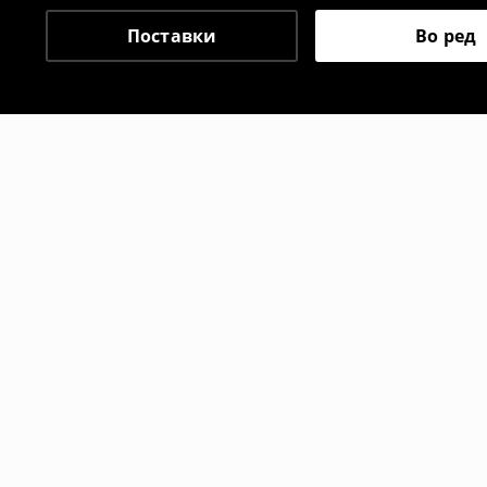
⟶
Политика на поврат
Поставки
Во ред
Препорачани
-23%