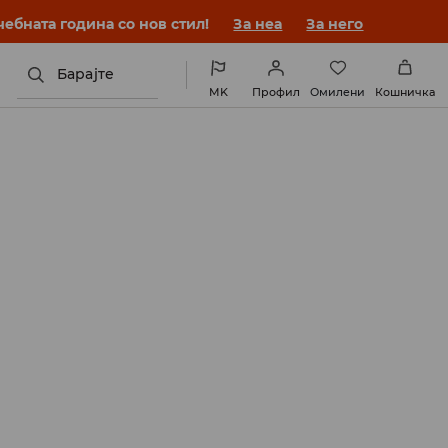
ебната година со нов стил!
За неа
За него
Барајте
MK
Профил
Омилени
Кошничка