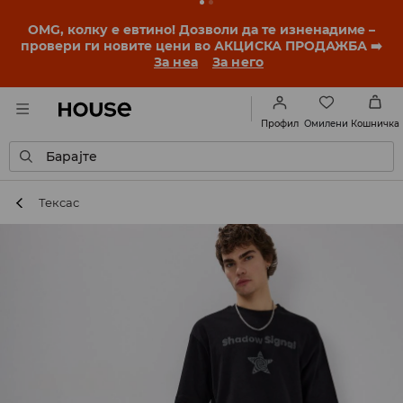
OMG, колку е евтино! Дозволи да те изненадиме –
провери ги новите цени во АКЦИСКА ПРОДАЖБА ➡️
За неа
За него
Омилени
Профил
Кошничка
Барајте
Тексас