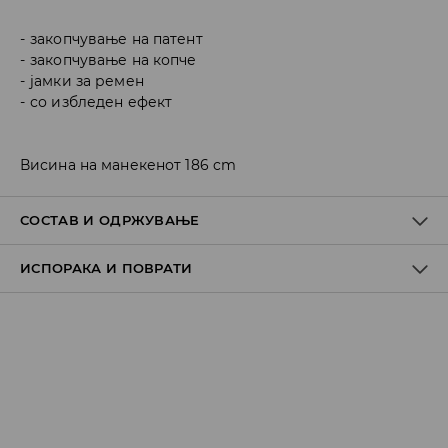
закопчување на патент
закопчување на копче
јамки за ремен
со избледен ефект
Висина на манекенот 186 cm
СОСТАВ И ОДРЖУВАЊЕ
ИСПОРАКА И ПОВРАТИ
ПРВА ТКАЕНИНА
:
100% ПАМУК
МАШИНСКО ПЕРЕЊЕ НА МАКС.ТЕМП. 20 ° C -
Политика на испорака
НОРМАЛЕН ПРОЦЕС
ДА НЕ СЕ ИЗБЕЛУВА
Преземање во продавница
БЕСПЛАТНО
ДЕКОРАЦИИТЕ ДА НЕ СЕ ПЕГЛААТ
7-14 работни дена
НЕ Е ДОЗВОЛЕНО ХЕМИСКО ЧИСТЕЊЕ
Локација за подигнување на пратки