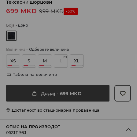
Тексасни шорцови
699
MKD
999
MKD
-30%
Боја
-
црно
Величина
-
Одберете величина
XS
S
M
L
XL
Табела на величини
Додај
-
699
MKD
Достапност во стационарна продавница
ОПИС НА ПРОИЗВОДОТ
052JT-99J