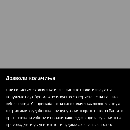
производот може да го вратите со начинот на
испораката по ваш избор (трошокот и одговорноста
при оваа опција ја сносите вие).
⟶
Политика на поврат
Дозволи колачиња
Ние користиме колачиња или слични технологии за да Ви
понудиме најдобро можно искуство со користење на нашата
веб-локација. Со прифаќање на сите колачиња, дозволувате да
се грижиме за удобноста при купувањето врз основа на Вашите
претпочитани избори и навики, како и дека прикажувањето на
производите и услугите што ги нудиме се во согласност со