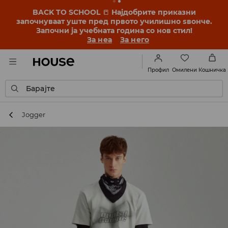
BACK TO SCHOOL
📒
Најдобрите приказни
започнуваат уште пред првото училишно ѕвонче.
Започни ја учебната година со нов стил!
За неа
За него
Омилени
Профил
Кошничка
Барајте
Jogger