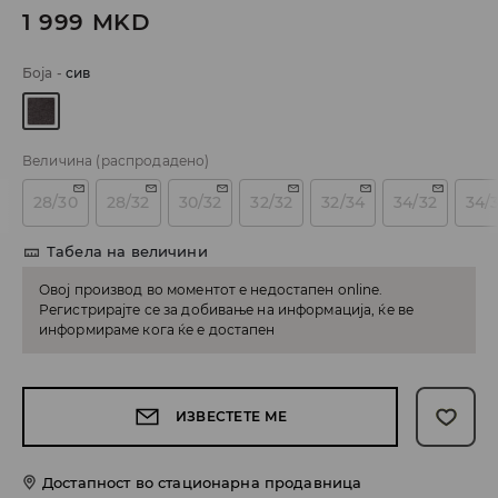
1 999
MKD
Боја
-
сив
Величина
(распродадено)
28/30
28/32
30/32
32/32
32/34
34/32
34/
Табела на величини
Овој производ во моментот е недостапен online.
Регистрирајте се за добивање на информација, ќе ве
информираме кога ќе е достапен
ИЗВЕСТЕТЕ МЕ
Достапност во стационарна продавница