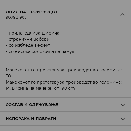
ОПИС НА ПРОИЗВОДОТ
9078Z-90J
прилагодлива ширина
странични џебови
со избледен ефект
со висока содржина на памук
Манекенот го претставува производот во големина:
30
Манекенот го претставува производот во големина:
M. Висина на манекенот 190 cm
СОСТАВ И ОДРЖУВАЊЕ
ИСПОРАКА И ПОВРАТИ
ПРВА ТКАЕНИНА
:
1% ЕЛАСТАН, 67% ПАМУК, 32% ПОЛИЕСТЕР