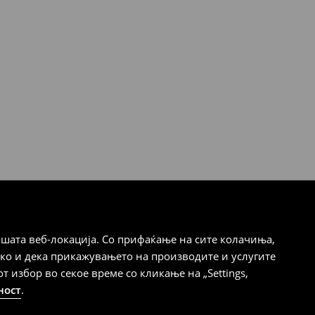
шата веб-локација. Со прифаќање на сите колачиња,
ако и дека прикажувањето на производите и услугите
избор во секое време со кликање на „Settings,
ност
.