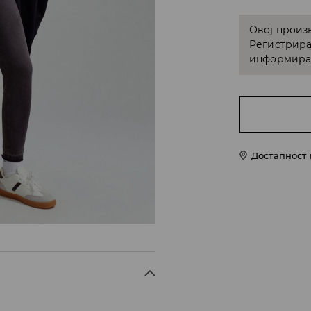
Овој произв
Регистрира
информирам
Достапност