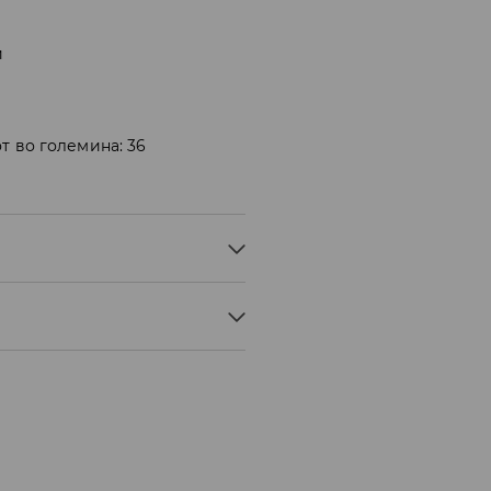
и
т во големина: 36
ЗА, 2% ЕЛАСТАН, 70% ПАМУК
 БЕЗ ПАРЕА