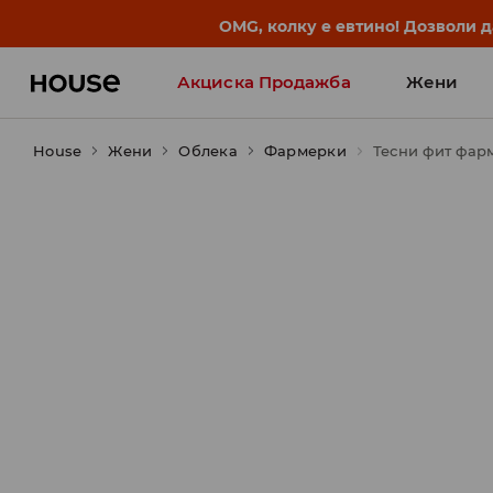
BACK TO SCHOOL
📒
Најдобрите приказни започ
Акциска Продажба
Жени
House
Жени
Облека
Фармерки
Тесни фит фар