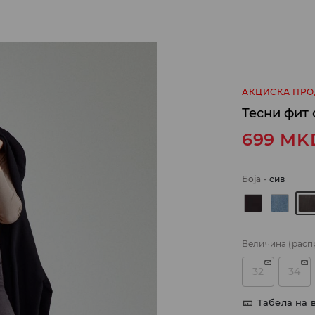
АКЦИСКА ПР
Тесни фит
699
MK
Боја
-
сив
Величина
(расп
32
34
Табела на 