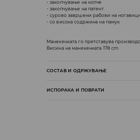
закопчување на копче
закопчување на патент
сурово завршени рабови на ногавиц
со висока содржина на памук
Манекенката го претставува производо
Висина на манекенката 178 cm
СОСТАВ И ОДРЖУВАЊЕ
ПРВА ТКАЕНИНА
:
25% ПОЛИЕСТЕР, 3% ВИСКО
ИСПОРАКА И ПОВРАТИ
ДА СЕ ПЕРЕ ОДДЕЛНО ИЛИ СО СЛИЧНИ БОИ
Политика на испорака
ДА НЕ СЕ ИЗБЕЛУВА
Преземање во продавница
ДА СЕ ПЕГЛА НА МАКС. ТЕМП. ОД 110° C
БЕСПЛАТНО
НЕ Е ДОЗВОЛЕНО ХЕМИСКО ЧИСТЕЊЕ
7-14 работни дена
Локација за подигнување на пратки