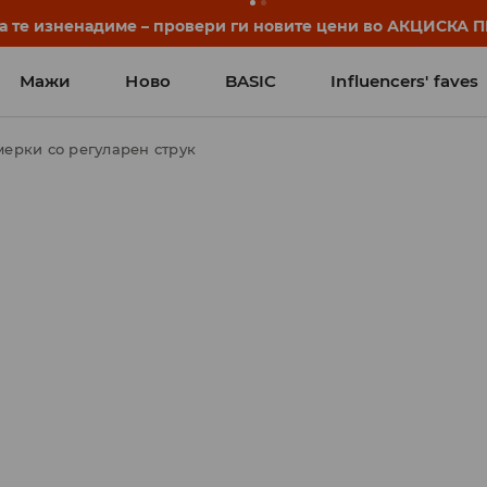
нуваат уште пред првото училишно ѕвонче. Започни ја уч
Мажи
Ново
BASIC
Influencers' faves
мерки со регуларен струк