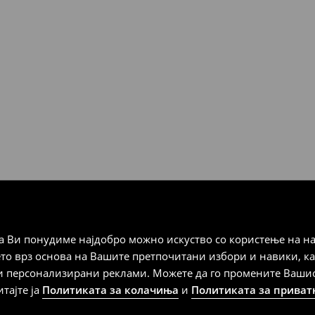
0° C - НОРМАЛЕН ПРОЦЕС
ЊЕ
Мик Мик (online плаќање)
 Мик Мик (плаќање при
а плаќање
 Ви понудиме најдобро можно искуство со користење на на
дена од тој датум да се
ето врз основа на Вашите претпочитани избори и навики, к
 несоодветни производи. Ако
и персонализирани реклами. Можете да го промените Вашиот 
на артиклите, тоа може да го
итајте ја
Политиката за колачиња
и
Политиката за приват
 така, производот може да
о ваш избор (трошокот и