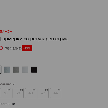
ОДАЖБА
 фармерки со регуларен струк
D
-13%
799
MKD
родадено)
36
38
40
42
44
величини