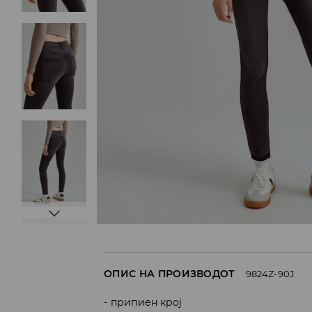
ОПИС НА ПРОИЗВОДОТ
9824Z-90J
припиен крој