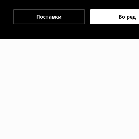
одговорноста при оваа опција ја сносит
⟶
Политика на поврат
Поставки
Во ред
Препорачани