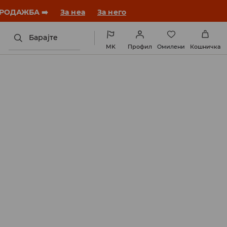
ебната година со нов стил!
За неа
За него
Барајте
MK
Профил
Омилени
Кошничка