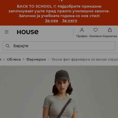
BACK TO SCHOOL
📒
Најдобрите приказни
започнуваат уште пред првото училишно ѕвонче.
Започни ја учебната година со нов стил!
За неа
За него
Омилени
Профил
Кошничка
Барајте
и
Облека
Фармерки
Тесни фит фармерки со висок струк