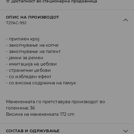
Достапност во стационарна продавница
ОПИС НА ПРОИЗВОДОТ
727AC-99J
припиен крој
закопчување на копче
закопчување на патент
јамки за ремен
имитација на џебови
странични џебови
со избледен ефект
со висока содржина на памук
Манекенката го претставува производот во
големина: 36
Висина на манекенката 172 cm
СОСТАВ И ОДРЖУВАЊЕ