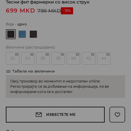
Тесни фит фармерки со висок струк
699
MKD
799
MKD
-13%
Боја
-
црно
Величина
(распродадено)
32
34
36
38
40
42
44
Табела на величини
Овој производ во моментот е недостапен online.
Регистрирајте се за добивање на информација, ќе ве
информираме кога ќе е достапен
ИЗВЕСТЕТЕ МЕ