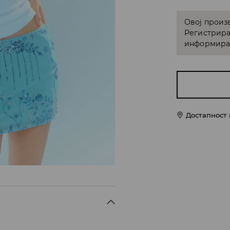
Овој произв
Регистрира
информирам
Достапност