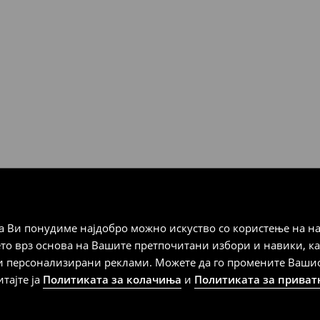
10 ° C.
Мик Мик (online плаќање)
 Мик Мик (плаќање при
а плаќање
 Ви понудиме најдобро можно искуство со користење на на
дена од тој датум да се
ето врз основа на Вашите претпочитани избори и навики, к
 несоодветни производи. Ако
и персонализирани реклами. Можете да го промените Вашиот 
на артиклите, тоа може да го
итајте ја
Политиката за колачиња
и
Политиката за приват
 така, производот може да
о ваш избор (трошокот и
е вие).