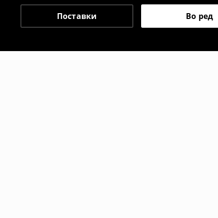
⟶
Политика на поврат
Поставки
Во ред
Препорачани
-50%
-20%