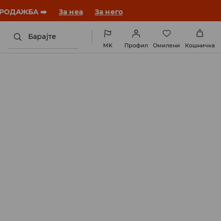
 ПРОДАЖБА ➡️
За неа
За него
Барајте
MK
Профил
Омилени
Кошничка