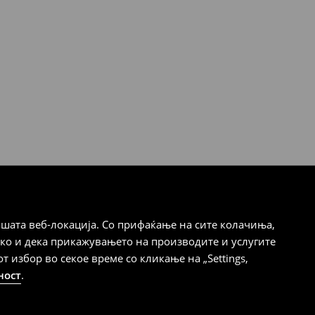
шата веб-локација. Со прифаќање на сите колачиња,
ако и дека прикажувањето на производите и услугите
избор во секое време со кликање на „Settings,
ност
.