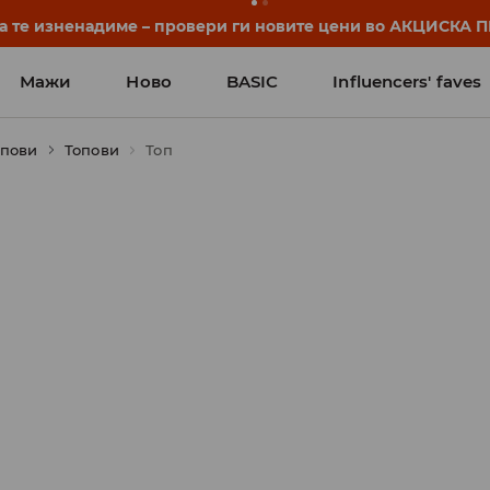
да те изненадиме – провери ги новите цени во АКЦИСКА
Мажи
Ново
BASIC
Influencers' faves
опови
Топови
Топ