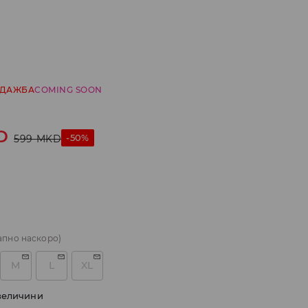
ОДАЖБА
COMING SOON
D
-50%
599
MKD
апно наскоро)
M
L
XL
величини