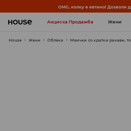
OMG, колку е евтино! Дозволи 
Акциска Продажба
Жени
House
Жени
Облека
Маички со кратки ракави, т