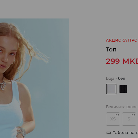
АКЦИСКА ПР
Топ
299
MK
Боја
-
бел
Величина
(дост
XS
S
Табела на 