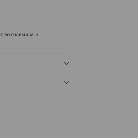
т во големина: S
АНА
° C - МНОГУ БЛАГ ПРОЦЕС
ЊЕ