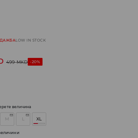
ОДАЖБА
LOW IN STOCK
D
-20%
499
MKD
ерете величина
M
L
XL
величини