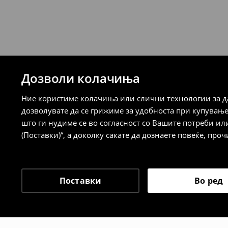
259 MKD
7-14 работни дена
⟶
Детални информации за испорака
⟶
Детални информации за начините н
Дозволи колачиња
Политика на враќање
Ние користиме колачиња или слични технологии за да
Кога ќе ја примите нарачката, имате 30 
дозволувате да се грижиме за удобноста при купувањ
спроведе поврат на сите несакани или
што ги нудиме се во согласност со Вашите потреби ил
сакате да направите бесплатен поврат 
(Поставки)“, а доколку сакате да дознаете повеќе, проч
направите во нашите продавници. Исто
го вратите со начинот на испораката п
одговорноста при оваа опција ја сносит
⟶
Политика на поврат
Поставки
Во ред