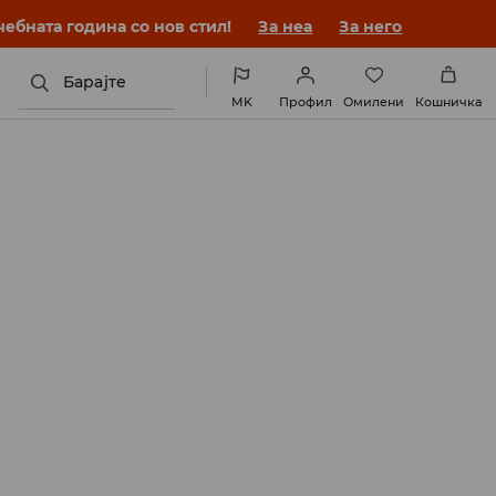
ебната година со нов стил!
За неа
За него
Барајте
MK
Профил
Омилени
Кошничка