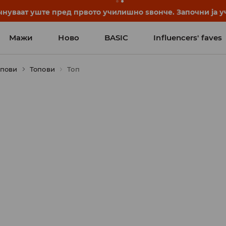
нуваат уште пред првото училишно ѕвонче. Започни ја уч
Мажи
Ново
BASIC
Influencers' faves
опови
Топови
Топ