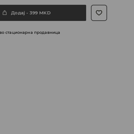
Додај
-
399
MKD
 во стационарна продавница