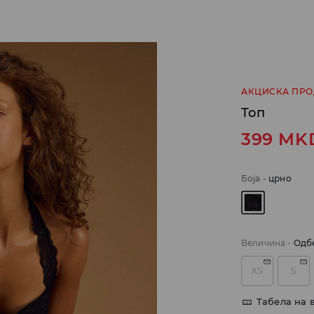
АКЦИСКА ПР
Топ
399
MK
Боја
-
црно
Величина
-
Одб
XS
S
Табела на 