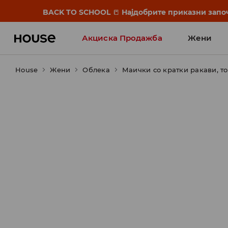
BACK TO SCHOOL
📒
Најдобрите приказни започ
Акциска Продажба
Жени
House
Жени
Облека
Маички со кратки ракави, т