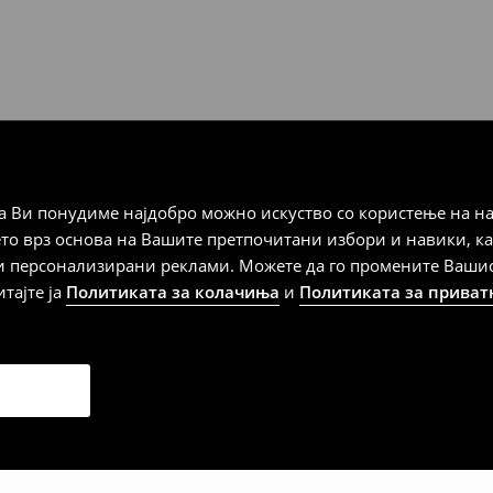
а плаќање
 Ви понудиме најдобро можно искуство со користење на на
дена од тој датум да се
ето врз основа на Вашите претпочитани избори и навики, к
 несоодветни производи. Ако
и персонализирани реклами. Можете да го промените Вашиот 
на артиклите, тоа може да го
итајте ја
Политиката за колачиња
и
Политиката за приват
 така, производот може да
о ваш избор (трошокот и
е вие).