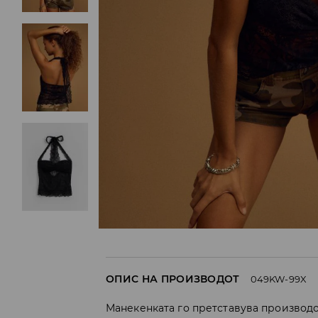
ОПИС НА ПРОИЗВОДОТ
049KW-99X
Манекенката го претставува производо