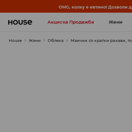
OMG, колку е евтино! Дозволи 
Акциска Продажба
Жени
House
Жени
Облека
Маички со кратки ракави, т