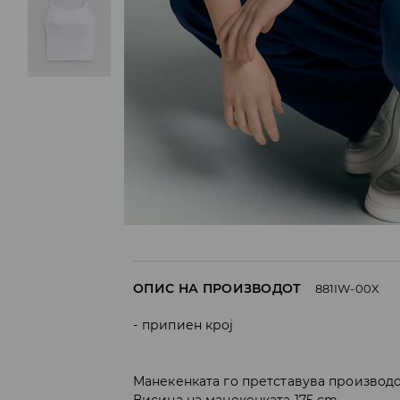
ОПИС НА ПРОИЗВОДОТ
881IW-00X
припиен крој
Манекенката го претставува производо
Висина на манекенката 175 cm