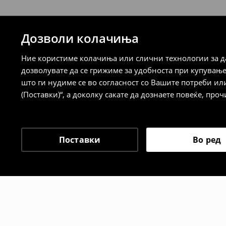
259 MKD
7-14 работни дена
Дозволи колачиња
⟶
Детални информации за испорака
⟶
Детални информации за начините н
Ние користиме колачиња или слични технологии за да
дозволувате да се грижиме за удобноста при купувањ
Политика на враќање
што ги нудиме се во согласност со Вашите потреби ил
(Поставки)“, а доколку сакате да дознаете повеќе, проч
Кога ќе ја примите нарачката, имате 30 
спроведе поврат на сите несакани или
сакате да направите бесплатен поврат 
направите во нашите продавници. Исто
Поставки
Во ред
го вратите со начинот на испораката п
одговорноста при оваа опција ја сносит
⟶
Политика на поврат