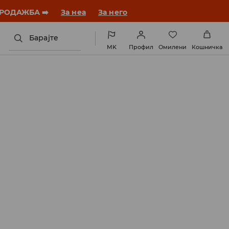
 ПРОДАЖБА ➡️
За неа
За него
Барајте
MK
Профил
Омилени
Кошничка