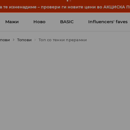
да те изненадиме – провери ги новите цени во АКЦИСКА
Мажи
Ново
BASIC
Influencers' faves
опови
Топови
Топ со тенки прерамки