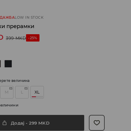
ОДАЖБА
LOW IN STOCK
нки прерамки
D
-25%
399
MKD
ерете величина
M
L
XL
величини
Додај
-
299
MKD