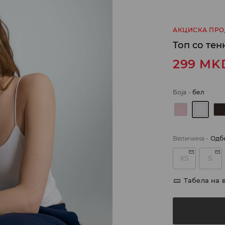
АКЦИСКА ПР
Топ со те
299
MK
Боја
-
бел
Величина
-
Одб
XS
S
Табела на 