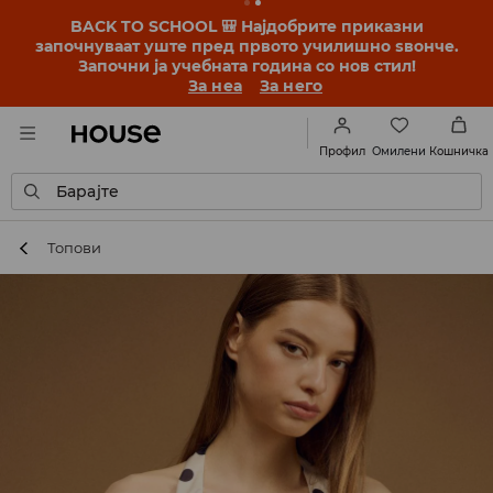
BACK TO SCHOOL 🎒 Најдобрите приказни
започнуваат уште пред првото училишно ѕвонче.
Започни ја учебната година со нов стил!
За неа
За него
Омилени
Профил
Кошничка
Барајте
Топови