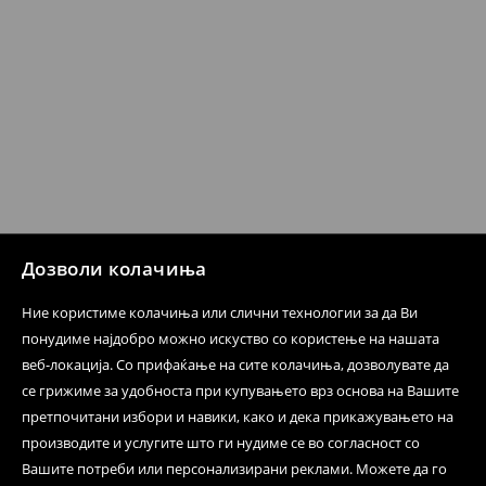
испораката по ваш избор (трошокот и одговорноста
при оваа опција ја сносите вие).
⟶
Политика на поврат
Дозволи колачиња
Ние користиме колачиња или слични технологии за да Ви
понудиме најдобро можно искуство со користење на нашата
веб-локација. Со прифаќање на сите колачиња, дозволувате да
се грижиме за удобноста при купувањето врз основа на Вашите
претпочитани избори и навики, како и дека прикажувањето на
производите и услугите што ги нудиме се во согласност со
Вашите потреби или персонализирани реклами. Можете да го