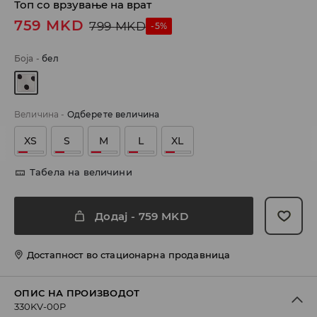
Топ со врзување на врат
759
MKD
799
MKD
-5%
Боја
-
бел
Величина
-
Одберете величина
XS
S
M
L
XL
Табела на величини
Додај
-
759
MKD
Достапност во стационарна продавница
ОПИС НА ПРОИЗВОДОТ
330KV-00P