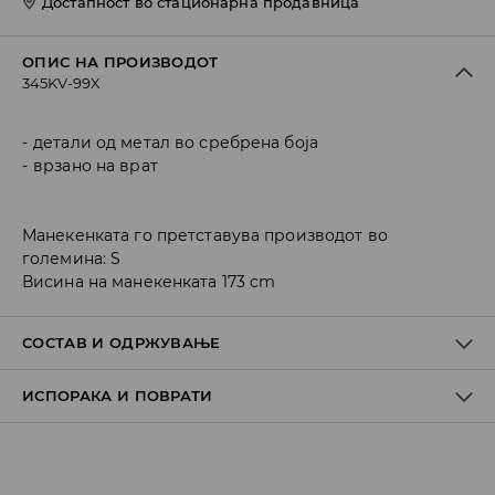
Достапност во стационарна продавница
ОПИС НА ПРОИЗВОДОТ
345KV-99X
детали од метал во сребрена боја
врзано на врат
Манекенката го претставува производот во
големина: S
Висина на манекенката 173 cm
СОСТАВ И ОДРЖУВАЊЕ
ИСПОРАКА И ПОВРАТИ
ПРВА ТКАЕНИНА
:
75% ЛИОЦЕЛ, 25% ПОЛИАМИД
ПРВА ПОСТАВА
:
95% ПОЛИЕСТЕР, 5% ЕЛАСТАН
Политика на испорака
ДА СЕ ПЕГЛА ИСКЛУЧИВО НА ЗАДНАТА СТРАНА