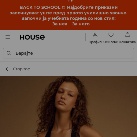
BACK TO SCHOOL
📒
Најдобрите приказни
започнуваат уште пред првото училишно ѕвонче.
Започни ја учебната година со нов стил!
За неа
За него
Омилени
Профил
Кошничка
Барајте
Crop top