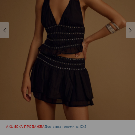
АКЦИСКА ПРОДАЖБА
Достапна големина XXS