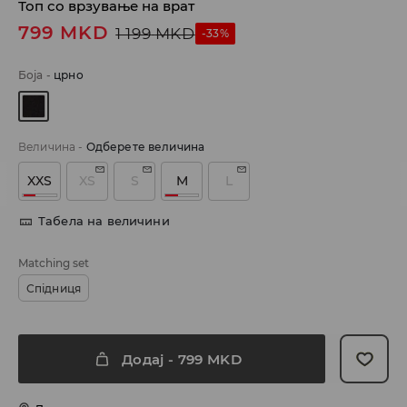
Топ со врзување на врат
799
MKD
1 199
MKD
-33%
Боја
-
црно
Величина
-
Одберете величина
XXS
XS
S
M
L
Табела на величини
Matching set
Спідниця
Додај
-
799
MKD